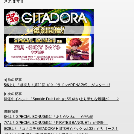
されます!!
5/6より「超視力！第11回 ギタドラドンARENA⦿⦿」がスタート!
開催中イベント「Sparkle Fruit Lab.｣に5/14(木)より新たな展開が……？
8/4よりSPECIAL BONUS曲に「ありがとね。」が登場!
7/7よりSPECIAL BONUS曲に「PIRATES BANQUET」が登場!
6/29より「コナステ GITADORA HISTORYパック vol.32」がリリース！