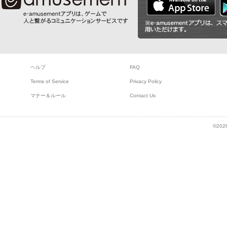
ヘルプ
FAQ
Terms of Service
Privacy Policy
マナー＆ルール
Contact Us
©2026