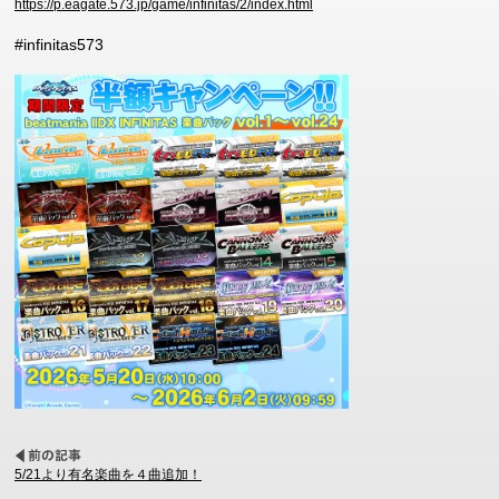
https://p.eagate.573.jp/game/infinitas/2/index.html
#infinitas573
5/21より有名楽曲を４曲追加！