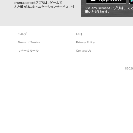
ヘルプ
FAQ
Terms of Service
Privacy Policy
マナー＆ルール
Contact Us
©2026