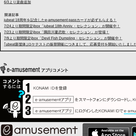
6/3より楽曲追加
jubeat 18周年を記念したe-amusement passカードが必ずもらえる！
7/24より期間限定jbox「jubeat 18th Anniv.・セレクション」が開催中！
7/23より期間限定jbox「隅田川夏恋歌・セレクション」が登場！
7/9より期間限定jbox「Devil Fish Dumpling・セレクション」が開催中！
｢ubeat新筐体｣ロケテストの振替開催につきまして、応募受付を開始いたしまし