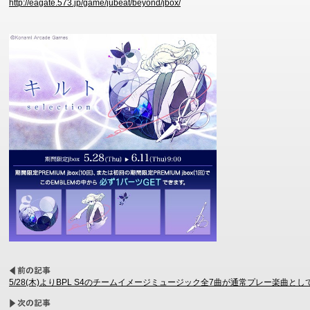
http://eagate.573.jp/game/jubeat/beyond/jbox/
5/28(木)よりBPL S4のチームイメージミュージック全7曲が通常プレー楽曲とし