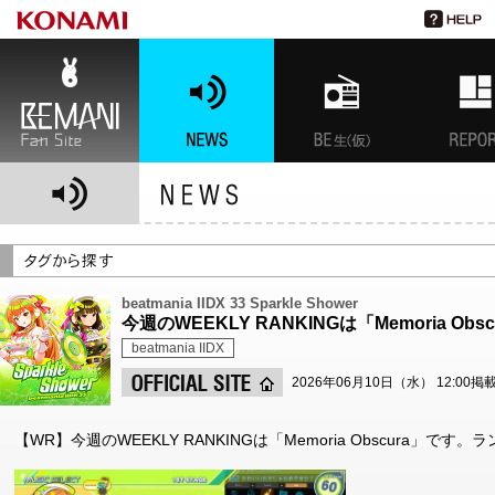
BEMANI Fan Site
NEWS
BEMANI生放送(仮)
特集
beatmania IIDX 33 Sparkle Shower
今週のWEEKLY RANKINGは「Memoria Obs
beatmania IIDX
2026年06月10日（水） 12:00掲
【WR】今週のWEEKLY RANKINGは「Memoria Obscura」です。ラン