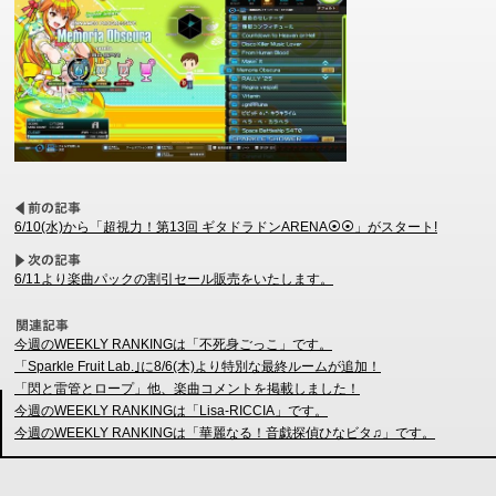
6/10(水)から「超視力！第13回 ギタドラドンARENA⦿⦿」がスタート!
6/11より楽曲パックの割引セール販売をいたします。
今週のWEEKLY RANKINGは「不死身ごっこ」です。
「Sparkle Fruit Lab.｣に8/6(木)より特別な最終ルームが追加！
「閃と雷管とロープ」他、楽曲コメントを掲載しました！
今週のWEEKLY RANKINGは「Lisa-RICCIA」です。
今週のWEEKLY RANKINGは「華麗なる！音戯探偵ひなビタ♫」です。