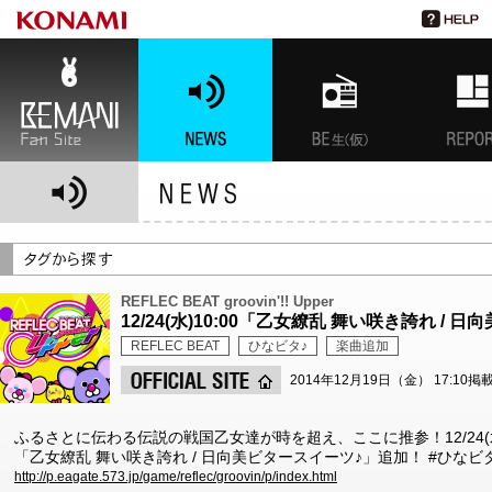
BEMANI Fan Site
NEWS
BEMANI生放送(仮)
特集
REFLEC BEAT groovin'!! Upper
12/24(水)10:00「乙女繚乱 舞い咲き誇れ /
REFLEC BEAT
ひなビタ♪
楽曲追加
2014年12月19日（金） 17:10掲
ふるさとに伝わる伝説の戦国乙女達が時を超え、ここに推参！12/24(
「乙女繚乱 舞い咲き誇れ / 日向美ビタースイーツ♪」追加！ #ひなビ
http://p.eagate.573.jp/game/reflec/groovin/p/index.html