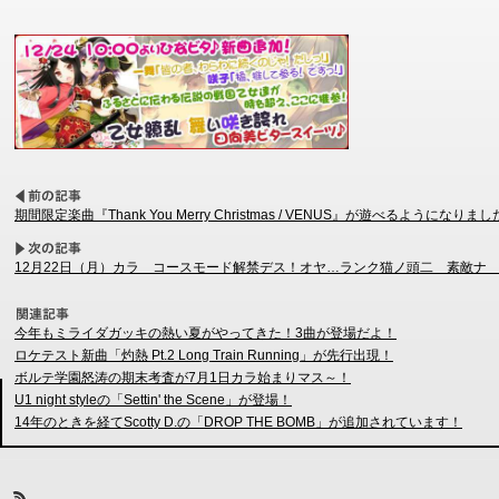
期間限定楽曲『Thank You Merry Christmas / VENUS』が遊べるようになりま
12月22日（月）カラ コースモード解禁デス！オヤ…ランク猫ノ頭二 素敵ナ
今年もミライダガッキの熱い夏がやってきた！3曲が登場だよ！
ロケテスト新曲「灼熱 Pt.2 Long Train Running」が先行出現！
ボルテ学園怒涛の期末考査が7月1日カラ始まりマス～！
U1 night styleの「Settin' the Scene」が登場！
14年のときを経てScotty D.の「DROP THE BOMB」が追加されています！