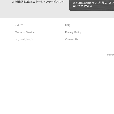
ヘルプ
FAQ
Terms of Service
Privacy Policy
マナー＆ルール
Contact Us
©2026