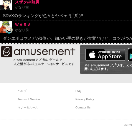
スザク@熱男
かなり前
SDVXのランキングが色々とヤベェ!!(;ﾟДﾟ)!!
ＷＡＲＡ
かなり前
ダンエボはマメガが1位か。細かい手の動きが大変だけど、コツがつ
ヘルプ
FAQ
Terms of Service
Privacy Policy
マナー＆ルール
Contact Us
©2026