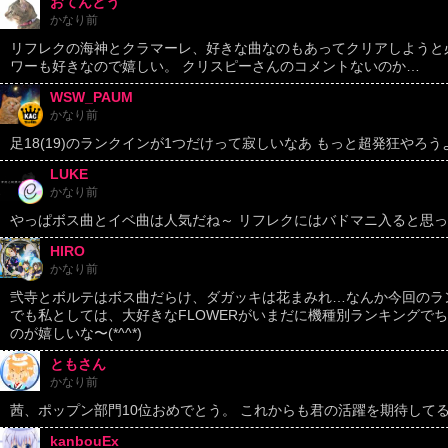
おてんとう
かなり前
リフレクの海神とクラマーレ、好きな曲なのもあってクリアしようと
ワーも好きなので嬉しい。 クリスピーさんのコメントないのか…
WSW_PAUM
かなり前
足18(19)のランクインが1つだけって寂しいなあ もっと超発狂やろう
LUKE
かなり前
やっぱボス曲とイベ曲は人気だね～ リフレクにはバドマニ入ると思
HIRO
かなり前
弐寺とボルテはボス曲だらけ、ダガッキは花まみれ…なんか今回のランキ
でも私としては、大好きなFLOWERがいまだに機種別ランキングで
のが嬉しいな〜(*^^*)
ともさん
かなり前
茜、ポップン部門10位おめでとう。 これからも君の活躍を期待してる
kanbouEx