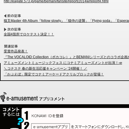
http://eagate.573.jp/game/bemani/fansite/report/2014w/report4.html
猫叉Master 4th Album『follow slowly』「猫侍の逆襲」「Flying soda」「Es
全国4箇所でロケテスト決定！！
受賞作品発表！
『The VOCALOID Collection（ボカコレ）』とBEMANIシリーズとのコラボ
アミューズメントミュージックフェス にコナミアミューズメントが出演！📣
＼コナステ 春の新生活応援キャンペーン ‘24開催！ ／
「かぷえぼ」限定でコナミアーケードアクリルブロックが登場！