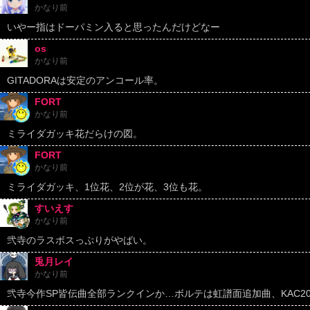
かなり前
いやー指はドーパミン入ると思ったんだけどなー
os
かなり前
GITADORAは安定のアンコール率。
FORT
かなり前
ミライダガッキ花だらけの図。
FORT
かなり前
ミライダガッキ、1位花、2位が花、3位も花。
すいえす
かなり前
弐寺のラスボスっぷりがやばい。
兎月レイ
かなり前
弐寺今作SP皆伝曲全部ランクインか…ボルテは虹譜面追加曲、KAC2