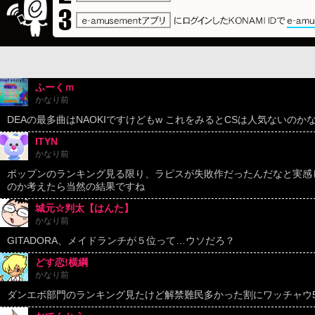
ふーくｍ
かなり前
DEAの最多曲はNAOKIですけどもw これをみるとCSは人気ないのか
ITYN
かなり前
ポップンのランキング見る限り、ラピスが失敗作だったんだなと実感し
のか考えたら当然の結果ですね
城元☆判太【はんた】
かなり前
GITADORA、メイドランチが５位って…ウソだろ？
どす恋!横綱
かなり前
ダンエボ部門のランキング見たけど解禁難民多かった割にワッチャウ