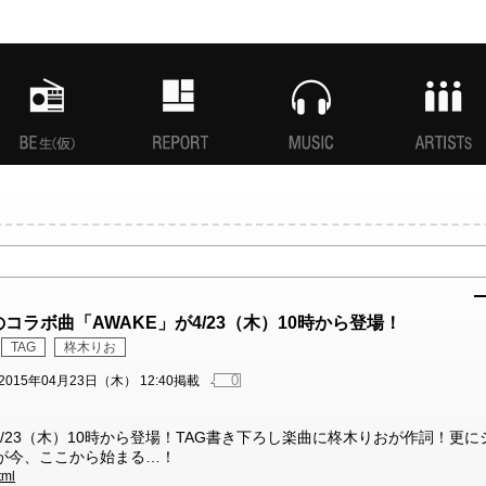
MANI生放送(仮)
特集
MUSIC
ARTISTs
コラボ曲「AWAKE」が4/23（木）10時から登場！
TAG
柊木りお
0
2015年04月23日（木） 12:40掲載
4/23（木）10時から登場！TAG書き下ろし楽曲に柊木りおが作詞！更に
命が今、ここから始まる…！
tml