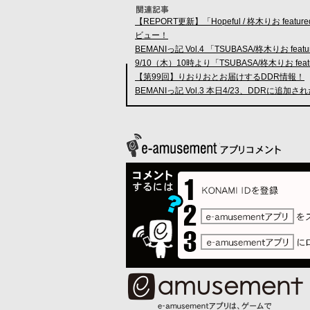
【REPORT更新】「Hopeful / 柊木りお fea
ビュー！
BEMANIっ記 Vol.4 「TSUBASA/柊木りお f
9/10（木）10時より「TSUBASA/柊木りお feat
【第99回】りおりおとお届けするDDR情報！
BEMANIっ記 Vol.3 本日4/23、DDRに