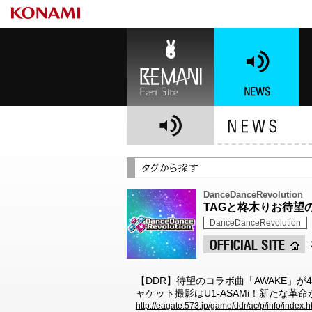
BEMANI Fan Site
NEWS
BE
DanceDanceRevolution
TAGと柊木りお待望の
DanceDanceRevolution
【DDR】待望のコラボ曲「AWAKE」が
ャケット撮影はU1-ASAMi！新たな革
http://eagate.573.jp/game/ddr/ac/p/info/index.h