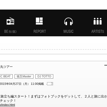
MANI生放送(仮)
特集
MUSIC
ARTISTs
弾丸ツアー
C BEAT
猫叉Master
DJ TOTTO
3
2015年04月27日（月） 11:00掲載
ー』旅立ち編スタート！まずはフォトブックをゲットして、２人と旅に出
チェック！
p/index.html