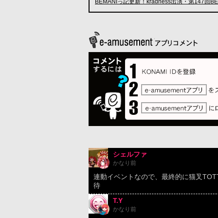
BEMANIっ記更新！kradness出演・第147回B
シェルファ
かなり前
連動イベントなので、最終的に猫叉TOT
待
T.Y
かなり前