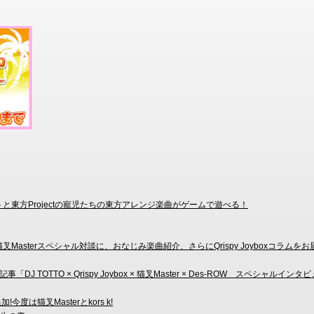
ストと東方Projectの寵児たちの東方アレンジ楽曲がゲームで遊べる！
Masterスペシャル対談に、おなじみ楽曲紹介、さらにQrispy Joyboxコラムをお
J TOTTO × Qrispy Joybox × 猫叉Master × Des-ROW スペシャルインタビ
!今度は猫叉Masterとkors k!