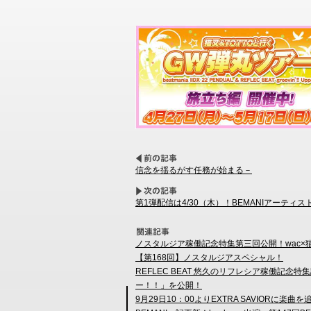
信念を揺るがす任務が始まる－
第1弾配信は4/30（木）！BEMANIアーティ
ノスタルジア稼働記念特集第三回公開！wac×猫叉
【第168回】ノスタルジアスペシャル！
REFLEC BEAT 悠久のリフレシア稼働記念特集記事「D
ー！！」を公開！
9月29日10：00よりEXTRA SAVIORに楽曲を追加