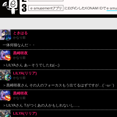
ときはる
かなり前
一体何猫なんだ・・
黒崎咲夜
かなり前
＞LILYAさん あ～そうでしたね(--;)
LILYA(リリア)
かなり前
＞黒崎咲夜さん その人のフォーカスもう出てるはずですが…(´･ω･`)
黒崎咲夜
かなり前
＞LILYAさん Tがつくあの人かもしれないし....。
LILYA(リリア)