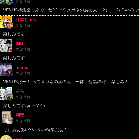
かなり前
VENUS特集楽しみですね(*^_^*) メガネのあの人…？(・・?) (`-ω-´).｡
リエちゃん
かなり前
楽しみです♪
GIU
かなり前
楽しみです！
momo
かなり前
VENUSだー！ ってメガネのあの人…一体、何黒猫だ… 楽しみ！
そら
かなり前
楽しみですね( ＾∀＾)
莉音
かなり前
うわぁぁあい?︎VENUS特集だぁ?。