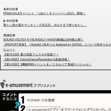
PENDUAL6月イベント「つゆだくキャンペーン2015」開催！
果たし状が届きマシタッ！六月五日、ボルテまで来られたし…
SOUND VOLTEX IV HEAVENLY HAVEN稼働記念特集公開！
【REPORT更新】「Hopeful / 柊木りお featured by SOTAG」について柊木
ビュー！
【第151回】夏の流星フェスタが拡散？！
【第148回】DanceDanceRevolution A楽曲情報！
【第143回】3機種同時イベント & ノスタルジア 動画スペシャル！