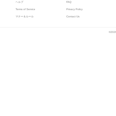
ヘルプ
FAQ
Terms of Service
Privacy Policy
マナー＆ルール
Contact Us
©2026