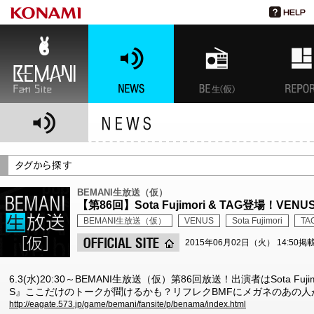
BEMANI Fan Site
NEWS
BEMANI生放送(仮)
特集
BEMANI生放送（仮）
【第86回】Sota Fujimori & TAG登場！VEN
BEMANI生放送（仮）
VENUS
Sota Fujimori
TA
2015年06月02日（火） 14:50掲
6.3(水)20:30～BEMANI生放送（仮）第86回放送！出演者はSota Fujimo
S』ここだけのトークが聞けるかも？リフレクBMFにメガネのあの人が
http://eagate.573.jp/game/bemani/fansite/p/benama/index.html