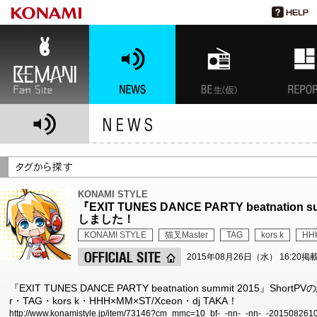
BEMANI Fan Site
NEWS
BEMANI生放送(仮)
特集
KONAMI STYLE
『EXIT TUNES DANCE PARTY beatnatio
しました！
KONAMI STYLE
猫叉Master
TAG
kors k
HH
2015年08月26日（水） 16:20掲
『EXIT TUNES DANCE PARTY beatnation summit 2015』
r・TAG・kors k・HHH×MM×ST/Xceon・dj TAKA！
http://www.konamistyle.jp/item/73146?cm_mmc=10_bf-_-nn-_-nn-_-201508261