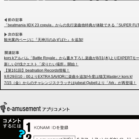
「beatmania IIDX 23 copula」からの先行楽曲他特典が体験できる「SUPER F
観光案内ページに『天神川のみずばた』を追加!
kors kアルバム「Battle Royale」から書き下ろし楽曲が8/31(木)よりEXPER
新しい討伐クエスト「戻りたい場所」開始！
【第161回】beatnation Records情報！
9月29日10：00よりEXTRA SAVIORに楽曲を追加!今度は猫叉Masterとkors k!
7/15（金）からのチャレンジスクラッチはjubeat Qubellより「Ark」が再登場！