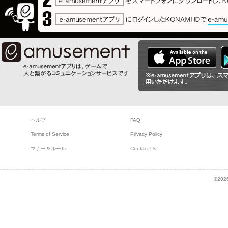
ヘルプ
FAQ
Terms of Service
Privacy Policy
マナー＆ルール
Contact Us
©2026