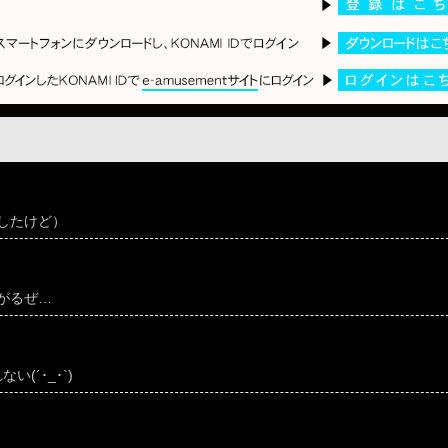
したけど）
がるぜ…
(´･_･`)