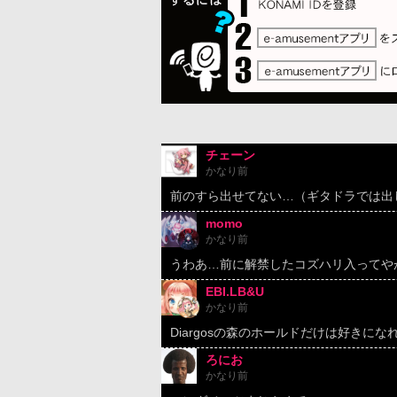
チェーン
かなり前
前のすら出せてない…（ギタドラでは出
momo
かなり前
うわあ…前に解禁したコズハリ入ってや
EBI.LB&U
かなり前
Diargosの森のホールドだけは好きになれない
ろにお
かなり前