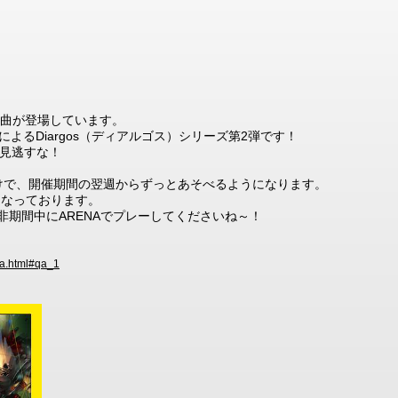
で新曲が登場しています。
umiによるDiargos（ディアルゴス）シリーズ第2弾です！
ルド見逃すな！
だけで、開催期間の翌週からずっとあそべるようになります。
9までとなっております。
是非期間中にARENAでプレーしてくださいね～！
/qa.html#qa_1