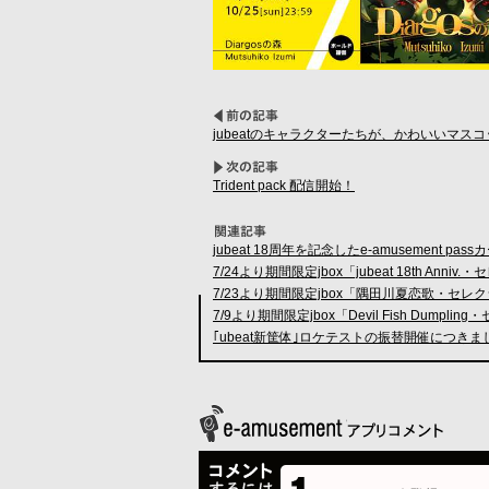
jubeatのキャラクターたちが、かわいいマス
Trident pack 配信開始！
jubeat 18周年を記念したe-amusement p
7/24より期間限定jbox「jubeat 18th Ann
7/23より期間限定jbox「隅田川夏恋歌・セレ
7/9より期間限定jbox「Devil Fish Dump
｢ubeat新筐体｣ロケテストの振替開催につき