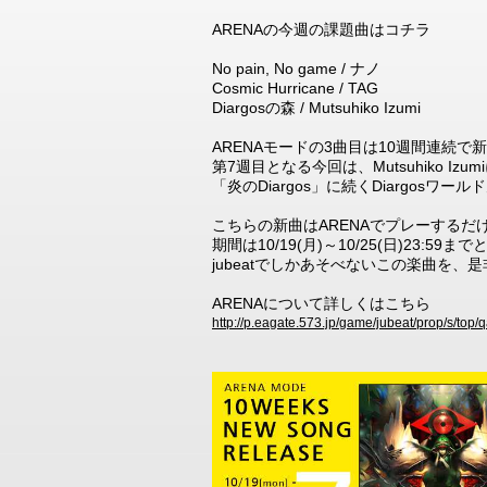
ARENAの今週の課題曲はコチラ
No pain, No game / ナノ
Cosmic Hurricane / TAG
Diargosの森 / Mutsuhiko Izumi
ARENAモードの3曲目は10週間連続
第7週目となる今回は、Mutsuhiko Iz
「炎のDiargos」に続くDiargosワー
こちらの新曲はARENAでプレーする
期間は10/19(月)～10/25(日)23:5
jubeatでしかあそべないこの楽曲を、
ARENAについて詳しくはこちら
http://p.eagate.573.jp/game/jubeat/prop/s/top