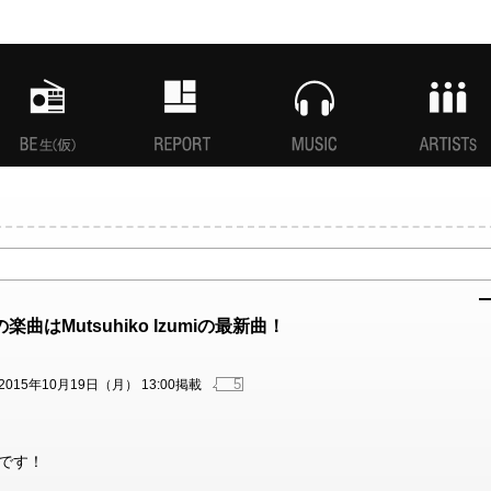
MANI生放送(仮)
特集
MUSIC
ARTISTs
曲はMutsuhiko Izumiの最新曲！
5
2015年10月19日（月） 13:00掲載
！
曲です！