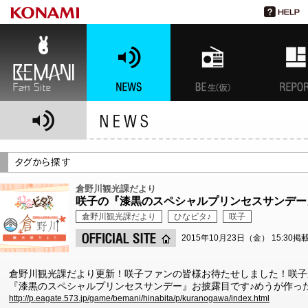
BEMANI Fan Site
NEWS
BEMANI生放送(仮)
特集
倉野川観光課だより
咲子の『漆黒のスペシャルプリンセスサンデー
倉野川観光課だより
ひなビタ♪
咲子
2015年10月23日（金） 15:30掲
倉野川観光課だより更新！咲子ファンの皆様お待たせしました！咲子
『漆黒のスペシャルプリンセスサンデー』お披露目です♪めうが作っ
http://p.eagate.573.jp/game/bemani/hinabita/p/kuranogawa/index.html