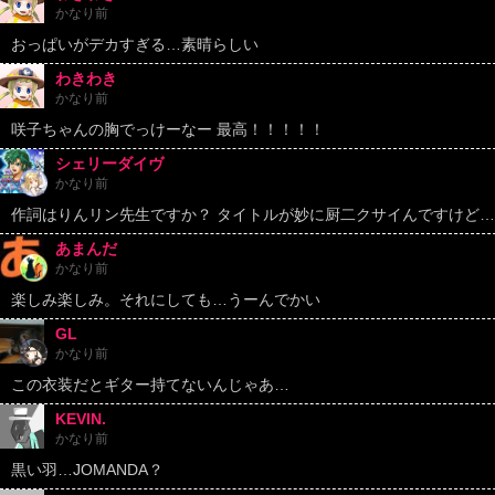
かなり前
おっぱいがデカすぎる…素晴らしい
わきわき
かなり前
咲子ちゃんの胸でっけーなー 最高！！！！！
シェリーダイヴ
かなり前
作詞はりんリン先生ですか？ タイトルが妙に厨二クサイんですけど…
あまんだ
かなり前
楽しみ楽しみ。それにしても…うーんでかい
GL
かなり前
この衣装だとギター持てないんじゃあ…
KEVIN.
かなり前
黒い羽…JOMANDA？