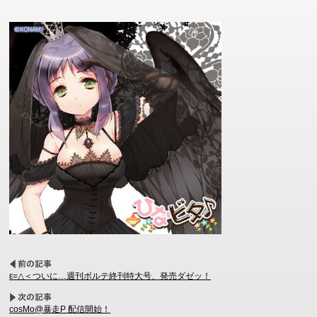
ε=△＜ついに…週刊ボルテ終刊特大号、発売ダゼッ！
cosMo@暴走P 配信開始！