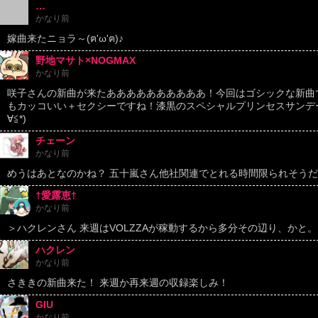
…
かなり前
嫁曲来たニョラ～(ฅ'ω'ฅ)♪
野地マサト×NOGMAX
かなり前
咲子さんの新曲が来たああああああああああ！今回はゴシックな新曲
もカッコいい＋セクシーですね！漆黒のスペシャルプリンセスサンデー
∀≦*)
チェーン
かなり前
めうはあとなのかね？ 五十嵐さん他社関連でとれる時間限られそう
†愛露恵†
かなり前
＞ハクレンさん 来週はVOLZZAが稼動するから多分その辺り、かと。
ハクレン
かなり前
さききの新曲来た！ 来週か再来週の収録楽しみ！
GIU
かなり前