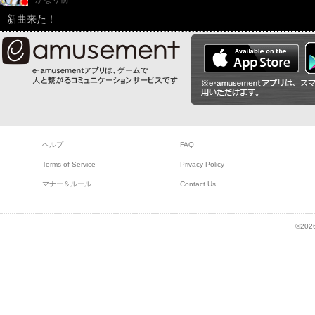
新曲来た！
ヘルプ
FAQ
Terms of Service
Privacy Policy
マナー＆ルール
Contact Us
©2026