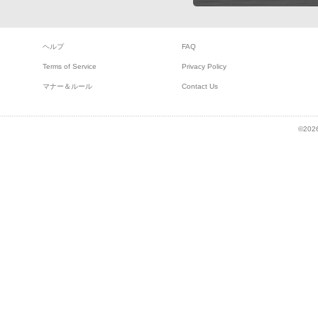
ヘルプ
FAQ
Terms of Service
Privacy Policy
マナー＆ルール
Contact Us
©2026