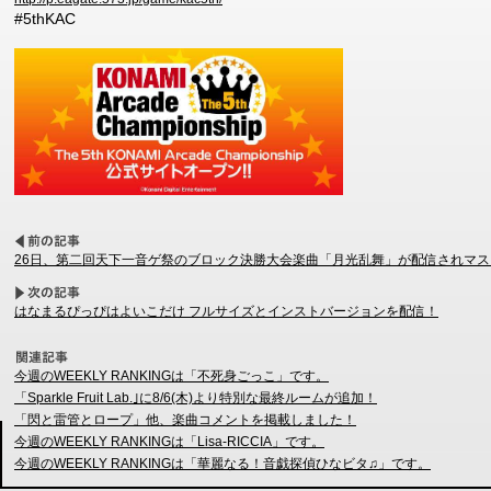
#5thKAC
26日、第二回天下一音ゲ祭のブロック決勝大会楽曲「月光乱舞」が配信されマス
はなまるぴっぴはよいこだけ フルサイズとインストバージョンを配信！
今週のWEEKLY RANKINGは「不死身ごっこ」です。
「Sparkle Fruit Lab.｣に8/6(木)より特別な最終ルームが追加！
「閃と雷管とロープ」他、楽曲コメントを掲載しました！
今週のWEEKLY RANKINGは「Lisa-RICCIA」です。
今週のWEEKLY RANKINGは「華麗なる！音戯探偵ひなビタ♫」です。