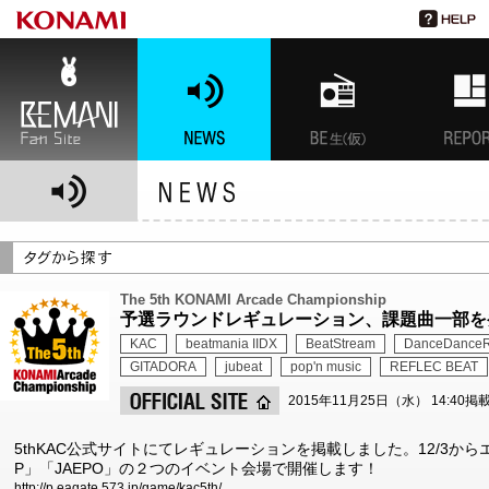
BEMANI Fan Site
NEWS
BEMANI生放送(仮)
特集
The 5th KONAMI Arcade Championship
予選ラウンドレギュレーション、課題曲一部を
KAC
beatmania IIDX
BeatStream
DanceDanceR
GITADORA
jubeat
pop'n music
REFLEC BEAT
2015年11月25日（水） 14:40掲
5thKAC公式サイトにてレギュレーションを掲載しました。12/3か
P」「JAEPO」の２つのイベント会場で開催します！
http://p.eagate.573.jp/game/kac5th/