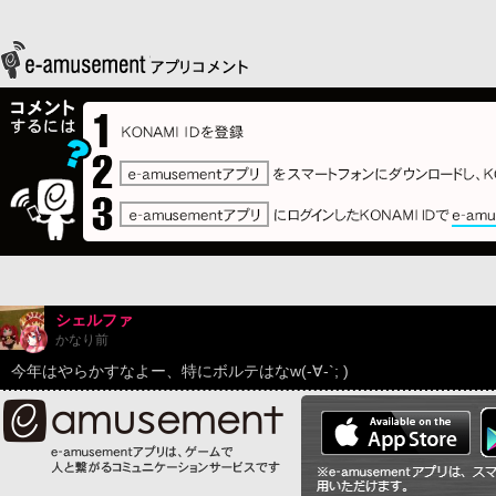
シェルファ
かなり前
今年はやらかすなよー、特にボルテはなw(-∀-`; )