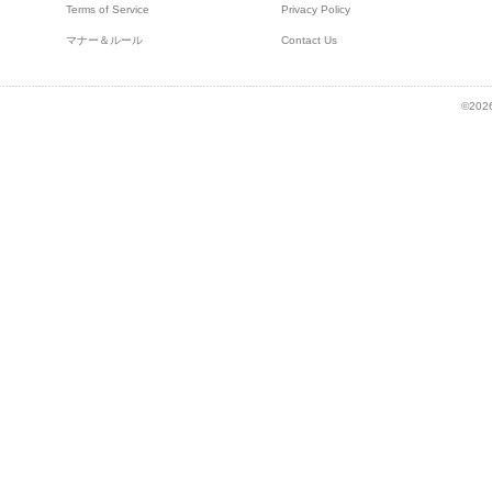
Terms of Service
Privacy Policy
マナー＆ルール
Contact Us
©2026