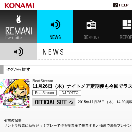
BEMANI Fan Site
NEWS
BEMANI生放送(仮)
特集
BeatStream
11月26日（木）ナイトメア定期便も今回でラ
BeatStream
DJ TOTTO
2015年11月26日（木） 14:20掲
サントラ投票に新報だッ！プレーで得る投票権で投票すると抽選で豪華プレゼン