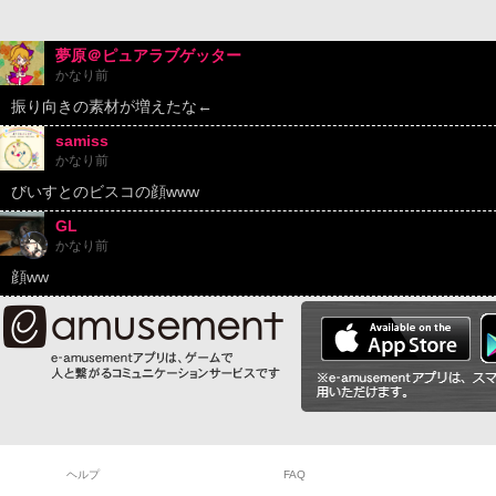
夢原＠ピュアラブゲッター
かなり前
振り向きの素材が増えたな←
samiss
かなり前
びいすとのビスコの顔www
GL
かなり前
顔ww
ヘルプ
FAQ