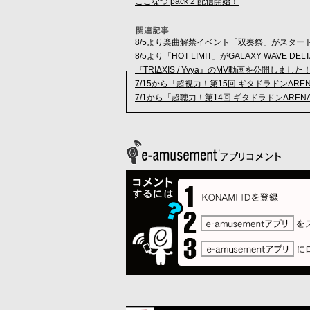
ここなつ pack 2 配信開始！
8/5より楽曲解禁イベント「双奏祭」がスター
8/5より「HOT LIMIT」がGALAXY WAVE D
『TRIΔXIS / Yvya』のMV動画を公開しました
7/15から「超視力！第15回 ギタドラドンARE
7/1から「超聴力！第14回 ギタドラドンAREN