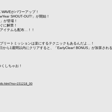
K WAVEがパワーアップ！
ear SHOUT-OUT!」が開始！
ン」が登場！
ぐに解禁！
アイテムも配布…！！
プリートミッションは楽にするテクニックもあるんだよ…！
から1週間以内にクリアすると、「EarlyClear! BONUS」が加算され
遊びつくしちゃお！
/info.html?no=151218_00