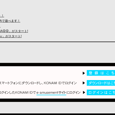
ト！
ELTAで遊べます！
！
NA⦿⦿」がスタート!
A♪」がスタート!