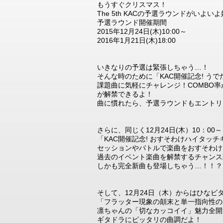
もうすぐクリスマス！
The 5th KACの予選ラウンドがいよい
予選ラウンド開催期間
2015年12月24日(木)10:00～
2016年1月21日(木)18:00
いきなりの予選は緊張しちゃう…！
そんな時のために「KAC開催記念! うで
課題曲に気軽にチャレンジ！COMBO率がたまると、
が解禁できるよ！
曲に慣れたら、予選ラウンドもエントリ
さらに、同じく12月24日(木）10：00～
「KAC開催記念! おすそわけハイタッ
セッションやバトルで楽曲をおすそわけ
過去のイベント楽曲を解禁するチャンス
しかも完全新曲も登場しちゃう…！！？
そして、12月24日（木）からはひなビ
「フラッター現象の顛末と単一指向性の
凛ちゃんの「切なカッコイイ」魅力全開
ギタドラにピッタリの曲調だよ！