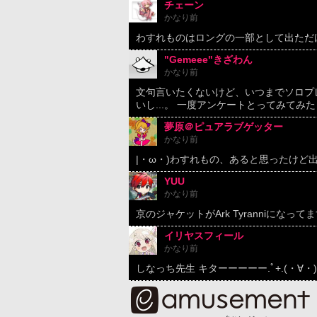
チェーン
かなり前
わすれものはロングの一部として出ただ
"Gemeee"きざわん
かなり前
文句言いたくないけど、いつまでソロプ
いし...。 一度アンケートとってみてみ
夢原＠ピュアラブゲッター
かなり前
|・ω・)わすれもの、あると思ったけど
YUU
かなり前
京のジャケットがArk Tyranniになって
イリヤスフィール
かなり前
しなっち先生 キターーーーー.ﾟ+.(・∀・)ﾟ