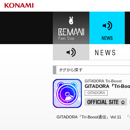
BEMANI Fan Site
NEWS
BE
GITADORA Tri-Boost
GITADORA『Tri
GITADORA
GITADORA『Tri-Boost通信』Vo