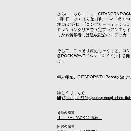
さらに…さらに…！！GITADORA ROC
1月6日（水）より第5弾テーマ「祝！NewY
注目は4週目！｢コンプリートミッショ
ミッションクリアで限定プレアン曲がす
しかも解禁者には達成記念のステッカー
そして、こっそり教えちゃうけど、コン
各ROCK WAVEイベントをイベント公開日
よ！
年末年始、GITADORA Tri-Boostを
詳しくはこちら
http://p.eagate.573.jp/game/gfdm/gitadora_tb
【ここなつ PACK 2】配信！