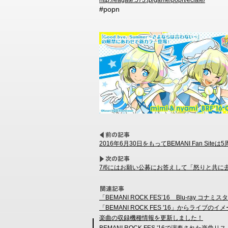
http://eagate.573.jp/game/popn/eclale/
#popn
2016年6月30日をもってBEMANI Fan 
7/6にはお願い公募にお答えして「怒りと共に去り
「BEMANI ROCK FES’16 Blu-ray コナミ
「BEMANI ROCK FES '16」からライ
楽曲の収録機種情報を更新しました！
BEMANI ROCK FES '16で演奏された