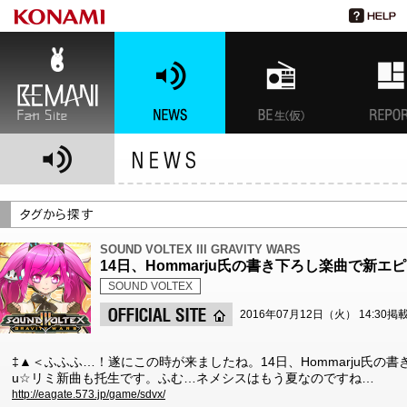
BEMANI Fan Site
NEWS
BEMANI生放送(仮)
特集
SOUND VOLTEX III GRAVITY WARS
14日、Hommarju氏の書き下ろし楽曲で新エ
SOUND VOLTEX
2016年07月12日（火） 14:30掲
‡▲＜ふふふ…！遂にこの時が来ましたね。14日、Hommarju氏の
u☆リミ新曲も托生です。ふむ…ネメシスはもう夏なのですね…
http://eagate.573.jp/game/sdvx/