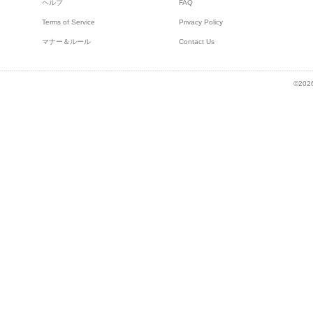
ヘルプ
FAQ
Terms of Service
Privacy Policy
マナー＆ルール
Contact Us
©2026