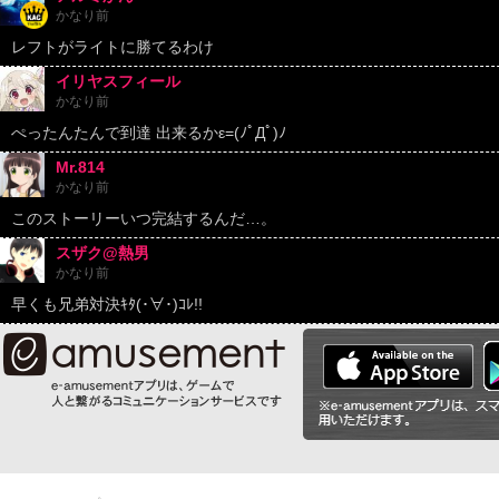
かなり前
レフトがライトに勝てるわけ
イリヤスフィール
かなり前
ぺったんたんで到達 出来るかε=(ﾉﾟДﾟ)ﾉ
Mr.814
かなり前
このストーリーいつ完結するんだ…。
スザク@熱男
かなり前
早くも兄弟対決ｷﾀ(･∀･)ｺﾚ!!