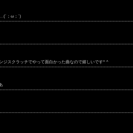
(´；ω；`)
lusのチャレンジスクラッチでやって面白かった曲なので嬉しいです^ ^
あ