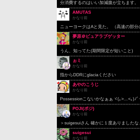
分消費するのはいい加減腹が立ちます。 
AMUTAS
かなり前
ニューヨークはAと見た。 （高速の部
夢原＠ピュアラブゲッター
かなり前
うん、知ってた(期間限定が短いこと)
ぉミ
かなり前
指からDDRにglaciaください
あやのこうじ
かなり前
Possessionこないかなぁぁヾ(｡>﹏<｡)ﾉﾞ
POJI(ポジ)
かなり前
＞suigesuiさん 確かに１度ありましたな
suigesui
かなり前