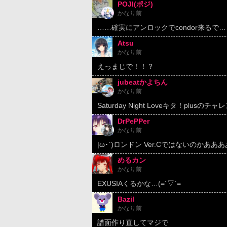
POJI(ポジ)
かなり前
……確実にアンロックでcondor来るで……
Atsu
かなり前
えっまじで！！？
jubeatかよちん
かなり前
Saturday Night Loveキタ！p
DrPePPer
かなり前
|ω･`)ロンドン Ver.Cではないのかあああ
めるカン
かなり前
EXUSIAくるかな…(=´▽`=
Bazil
かなり前
譜面作り直してマジで