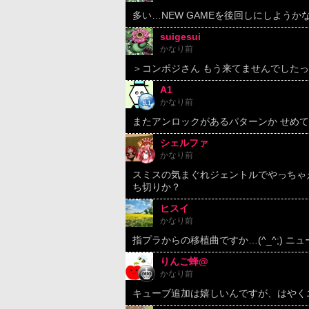
多い…NEW GAMEを後回しにしようか
suigesui
かなり前
＞コンポジさん もう来てませんでした
A1
かなり前
またアンロックがあるパターンか せめて
シェルファ
かなり前
スミスの気まぐれジェントルでやっちゃえ
ち切りか？
ヒスイ
かなり前
指プラからの移植曲ですか…(^_^;) ニュー
りんご蜂@
かなり前
キューブ追加は嬉しいんですが、はやく