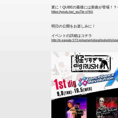
更に！QUBEの最後には新曲が登場！
https://youtu.be/_wuTIe-sYK0
明日の公開をお楽しみに！
イベントの詳細はコチラ
http://p.eagate.573.jp/game/jubeat/qubell/s/sp