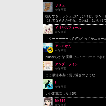
リリュ
かなり前
掘りすぎラッシュとゆうけれど、ホント
にしてなききがする。自分は、1万いけて
イリヤスフィール
かなり前
キターーーーー＼(ﾟ∀ﾟ)／ ってかニュー
アルミかん
かなり前
plusからかな 実機でニューヨークできる
アンダーライン
かなり前
ここ最近本当に掘り過ぎのような…
I
かなり前
いい加減にしろよ(怒)
Mr.814
かなり前