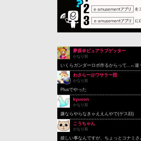
夢原＠ピュアラブゲッター
かなり前
いくらガンダーロボ作るからって...←違
わさらー@ワサラー団
かなり前
Plusでやった
kyucon
かなり前
嫌ならやらなきゃええんやで(ゲス顔)
こうちゃん
かなり前
嬉しい事なんですが、ちょっとコナミさ