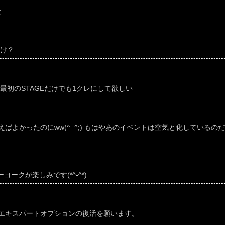
な
っけ？
最初のSTAGEだけでも1クレにして欲しい
ばよかったのにww(^_^;) もはやあのイベントは空気と化しているの
ヨークが楽しみです(*^-^*)
エキスパートオプションの復活を願います。