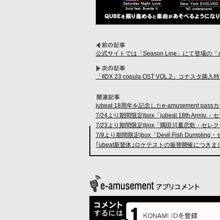
公式サイトでは「Season Line」にて登場
「IIDX 23 copula OST VOL.2
jubeat 18周年を記念したe-amusement p
7/24より期間限定jbox「jubeat 18th Ann
7/23より期間限定jbox「隅田川夏恋歌・セレ
7/9より期間限定jbox「Devil Fish Dump
｢ubeat新筐体｣ロケテストの振替開催につき