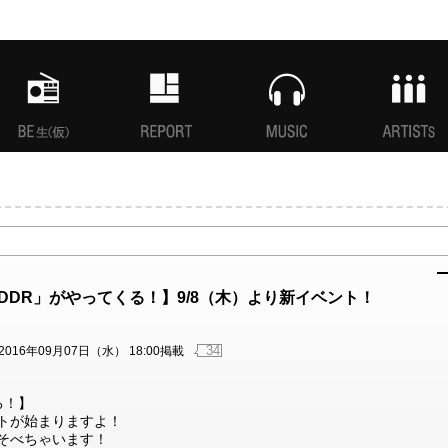
MANI生放送(仮)
特集
MUSIC
ARTISTs
ellに「DDR」がやってくる！】9/8（木）より新イベント！
34
2016年09月07日（水） 18:00掲載
くる！】
ベントが始まりますよ！
あそべちゃいます！