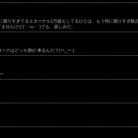
に掘りすぎてるエターナル1万超えしてるひとは、もう特に掘りすぎ観
ませんけど(´・ω・`)でも、楽しみだ。
ヨークはどっち側が 来るんだ？(ー_ー;)
ー