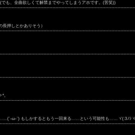
(でも、全曲欲しくて解禁までやってしまうアホです。(苦笑))
分の長押しとかありそう）
✧*。
……(´-ω-`) もしかするともう一回来る……という可能性も……ヾ(:3ﾉｼヾ)