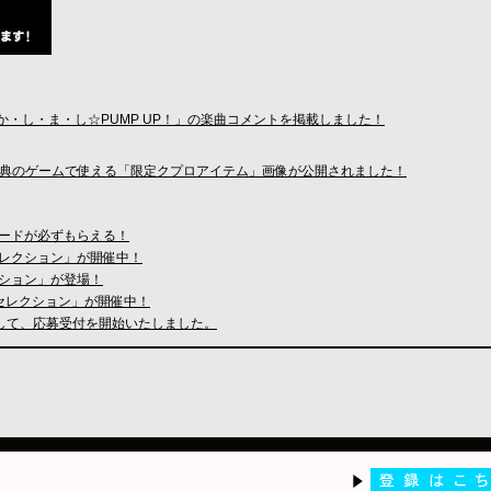
の「か・し・ま・し☆PUMP UP！」の楽曲コメントを掲載しました！
」コナスタ購入特典のゲームで使える「限定クプロアイテム」画像が公開されました！
assカードが必ずもらえる！
iv.・セレクション」が開催中！
クション」が登場！
ling・セレクション」が開催中！
まして、応募受付を開始いたしました。