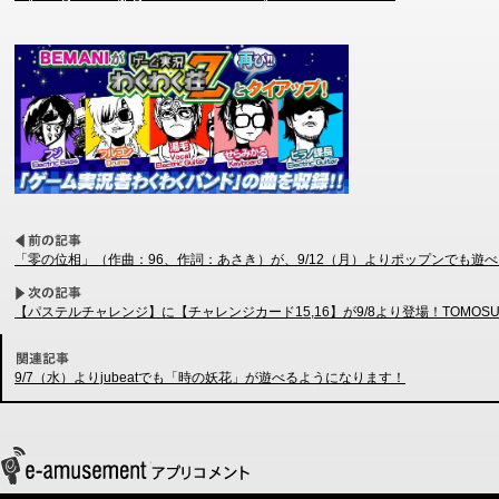
「零の位相」（作曲：96、作詞：あさき）が、9/12（月）よりポップンでも遊
【パステルチャレンジ】に【チャレンジカード15,16】が9/8より登場！TOMO
9/7（水）よりjubeatでも「時の妖花」が遊べるようになります！