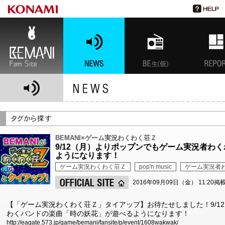
BEMANI Fan Site
NEWS
BEMANI生放送(仮)
特集
BEMANI×ゲーム実況わくわく荘Ｚ
9/12（月）よりポップンでもゲーム実況者わ
ようになります！
ゲーム実況わくわく荘Ｚ
pop'n music
ゲーム実況者
2016年09月09日（金） 11:20掲
【「ゲーム実況わくわく荘Ｚ」タイアップ】お待たせしました！9/1
わくバンドの楽曲「時の妖花」が遊べるようになります！
http://eagate.573.jp/game/bemani/fansite/p/event/1608wakwak/