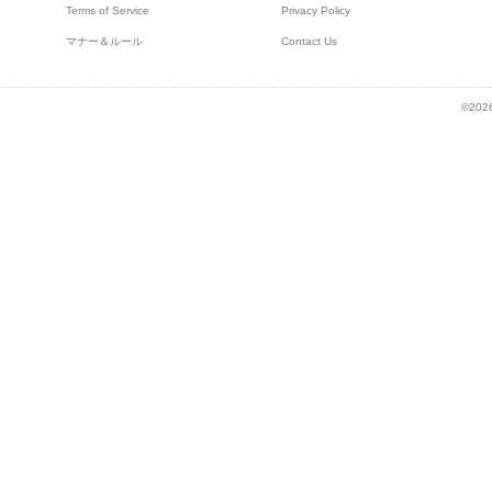
Terms of Service
Privacy Policy
マナー＆ルール
Contact Us
©2026