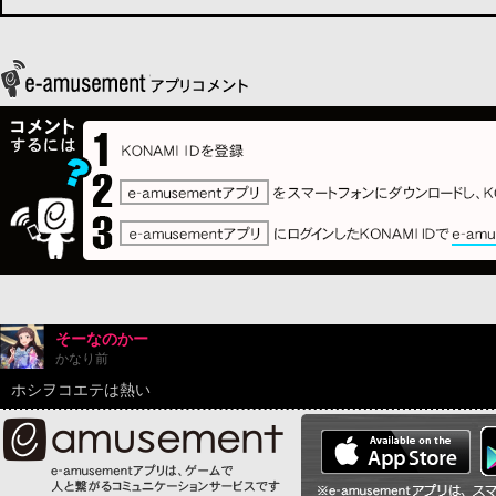
そーなのかー
かなり前
ホシヲコエテは熱い