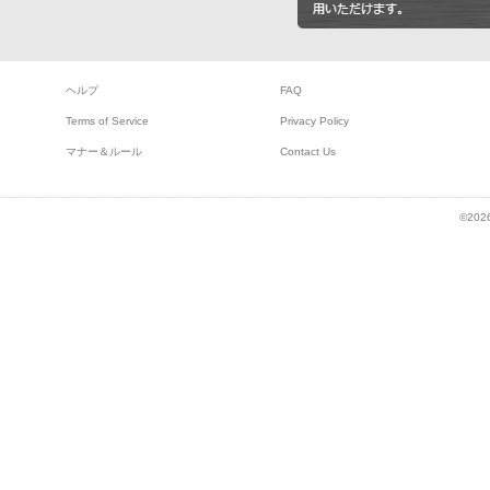
ヘルプ
FAQ
Terms of Service
Privacy Policy
マナー＆ルール
Contact Us
©2026