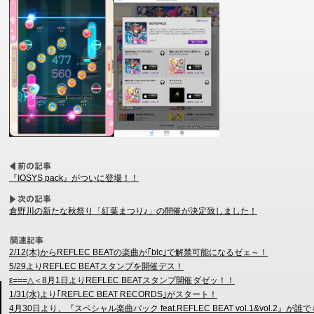
『IOSYS pack』がついに登場！！
倉野川の新たな秋祭り「紅葉まつり♪」の開催が決定致しました！
2/12(木)からREFLEC BEATの楽曲が｢blc｣で解禁可能になるゼェ～！
5/29よりREFLEC BEATスタンプを開催デス！
ε===△＜8月1日よりREFLEC BEATスタンプ開催ダゼッ！！
1/31(水)より｢REFLEC BEAT RECORDS｣がスタート！
4月30日より、『スペシャル楽曲パック feat.REFLEC BEAT vol.1&vol.2