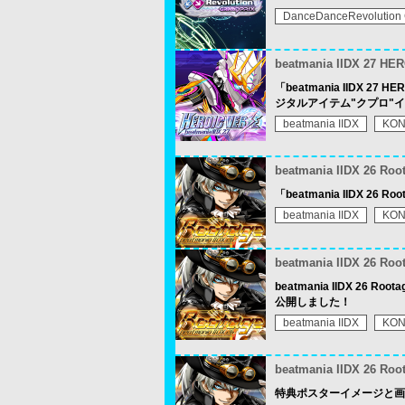
DanceDanceRevolution
beatmania IIDX 27 HE
「beatmania IIDX 2
ジタルアイテム"クプロ"
beatmania IIDX
KON
beatmania IIDX 26 Roo
「beatmania IIDX 26 
beatmania IIDX
KON
beatmania IIDX 26 Roo
beatmania IIDX 2
公開しました！
beatmania IIDX
KON
beatmania IIDX 26 Roo
特典ポスターイメージと画