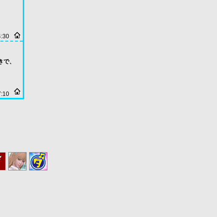
4:30
つきで、
7:10