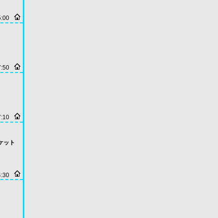
5:00
7:50
7:10
ャケット
4:30