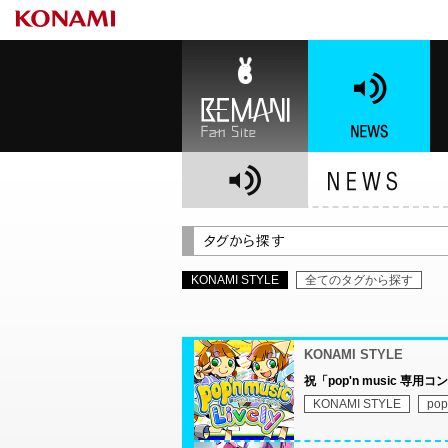
BEMANI Fan Site
NEWS
BE
KONAMI STYLE
全てのタグから探す
KONAMI STYLE
祝「pop'n music 
KONAMI STYLE
pop