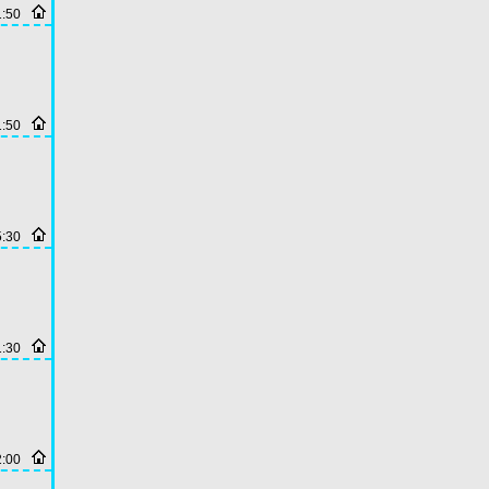
1:50
1:50
5:30
1:30
2:00