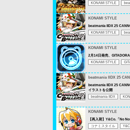
KONAMI STYLE
bea
KONAMI STYLE
beatmania IIDX 25 
KONAMI STYLE
bea
KONAMI STYLE
2月14日発売、GITAD
KONAMI STYLE
GI
beatmania IIDX 25 C
beatmania IIDX 
イラストを公開
beatmania IIDX
KON
KONAMI STYLE
【再入荷】Y&Co.「No No No
コナミスタイル
Y&C