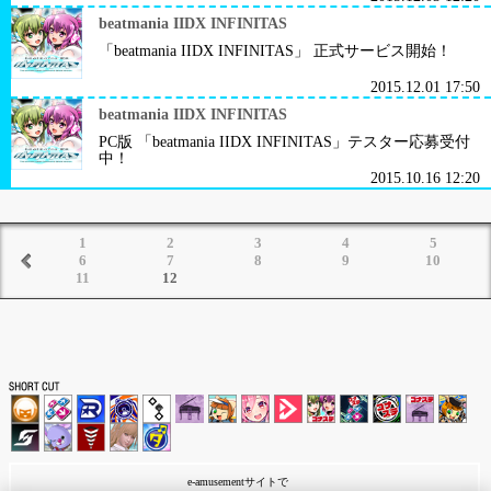
beatmania IIDX INFINITAS
「beatmania IIDX INFINITAS」 正式サービス開始！
2015.12.01 17:50
beatmania IIDX INFINITAS
PC版 「beatmania IIDX INFINITAS」テスター応募受付
中！
2015.10.16 12:20
1
2
3
4
5
6
7
8
9
10
11
12
e-amusementサイトで