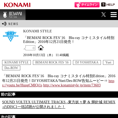
ME
BEMANI Fan Sit
NU
e
KONAMI STYLE
「BEMANI ROCK FES’16 Blu-ray コナミスタイル特別
Edition」2016年12月21日発売！
0
2016年10月13日（木） 11:40掲載
KONAMI STYLE
BEMANI ROCK FES '16
DJ YOSHITAKA
Yuei
Des-ROW
「BEMANI ROCK FES’16 Blu-ray コナミスタイル特別Edition」2016
年12月21日発売！DJ YOSHITAKA/Yuei/Des-ROW告知ムービー⇒
http
s://youtu.be/HuugCMlQi1s
http://www.konamistyle.jp/item/73603
前の記事
SOUND VOLTEX ULTIMATE TRACKS -東方妖々夢 & 輝針城 REMIX
-のDISC1一括試聴が公開されました！
次の記事