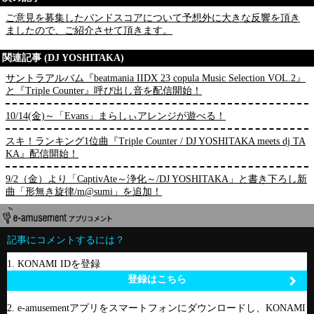
ご意見を募集したバンドスコアについて予想外に大きな反響を頂き
ましたので、ご紹介させて頂きます。
関連記事 (DJ YOSHITAKA)
サントラアルバム『beatmania IIDX 23 copula Music Selection VOL.2』
と『Triple Counter』呼び出し音を配信開始！
10/14(金)～「Evans」まらしぃアレンジが遊べる！
スキ！ランキング1位曲『Triple Counter / DJ YOSHITAKA meets dj TA
KA』配信開始！
9/2（金）より「CaptivAte～浄化～/DJ YOSHITAKA」と書き下ろし新
曲「形無き旋律/m@sumi」を追加！
記事にコメントするには？
1. KONAMI IDを登録
登録はこちら
2. e-amusementアプリをスマートフォンにダウンロードし、KONAMI