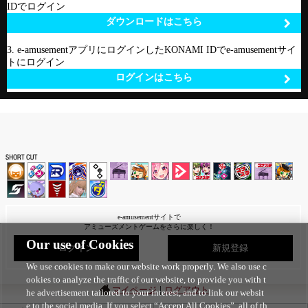
IDでログイン
ダウンロードはこちら
3. e-amusementアプリにログインしたKONAMI IDでe-amusementサイ
トにログイン
ログインはこちら
e-amusementサイトで
アミューズメントゲームをさらに楽しく！
Our use of Cookies
ログイン
新規登録
We use cookies to make our website work properly. We also use c
ookies to analyze the traffic of our website, to provide you with t
|
マイページ
ログアウト
he advertisement tailored to your interest, and to link our websit
e to the social media. If you select “Accept All Cookies”, all of th