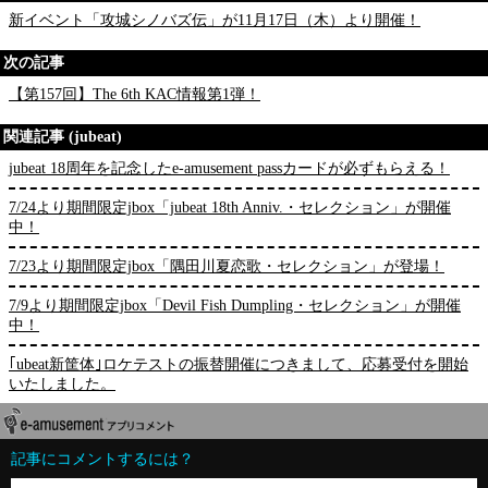
新イベント「攻城シノバズ伝」が11月17日（木）より開催！
次の記事
【第157回】The 6th KAC情報第1弾！
関連記事 (jubeat)
jubeat 18周年を記念したe-amusement passカードが必ずもらえる！
7/24より期間限定jbox「jubeat 18th Anniv.・セレクション」が開催
中！
7/23より期間限定jbox「隅田川夏恋歌・セレクション」が登場！
7/9より期間限定jbox「Devil Fish Dumpling・セレクション」が開催
中！
｢ubeat新筐体｣ロケテストの振替開催につきまして、応募受付を開始
いたしました。
記事にコメントするには？