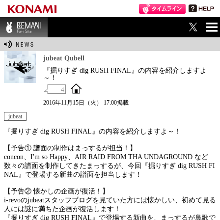
ME
BEMANI Fan Sit
NU
e
jubeat Qubell
『掘りすぎ dig RUSH FINAL』の内容を紹介しますよ
～！
4
2016年11月15日（火） 17:00掲載
jubeat
『掘りすぎ dig RUSH FINAL』の内容を紹介しますよ～！
【予告① 譜面の制作はまっするが担当！】
concon、I'm so Happy、AIR RAID FROM THA UNDAGROUND など
数々の譜面を制作してきたまっするが、今回『掘りすぎ dig RUSH FI
NAL』で登場する新曲の譜面を担当します！
【予告② 懐かしの企画が復活！】
i-revoのjubeatスタッフブログを見ていた方には懐かしい、初めて見る
人には謎に満ちた企画が復活します！
『掘りすぎ dig RUSH FINAL』で登場する新曲を、まっするが鼻歌で