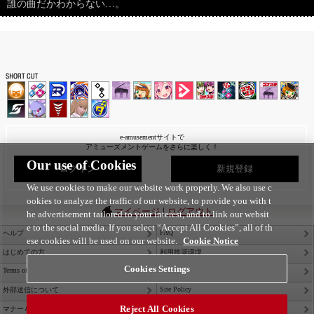
誰の曲だかわからない…。
e-amusementサイトで
アミューズメントゲームをさらに楽しく！
Our use of Cookies
ログイン
新規登録
We use cookies to make our website work properly. We also use c
ookies to analyze the traffic of our website, to provide you with t
|
マイページ
ログアウト
he advertisement tailored to your interest, and to link our websit
e to the social media. If you select “Accept All Cookies”, all of th
FAQ
ヘルプ
ese cookies will be used on our website.
Cookie Notice
はじめての方
利用推奨環境
Cookies Settings
Terms of Service
Privacy Policy
Site Policy
外部送信について
Reject All Cookies
Contact Us
マナー＆ルール