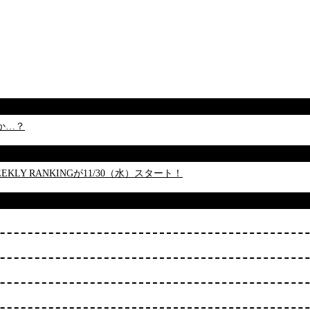
か…？
 RANKINGが11/30（水）スタート！