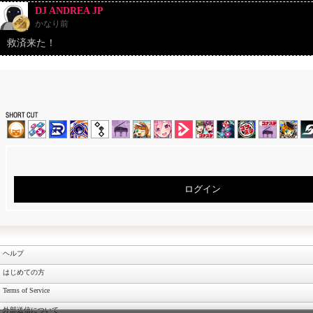
DJ ANDREA JP
かなり前
救済来た！
ログイン
ヘルプ
はじめての方
Terms of Service
外部送信について