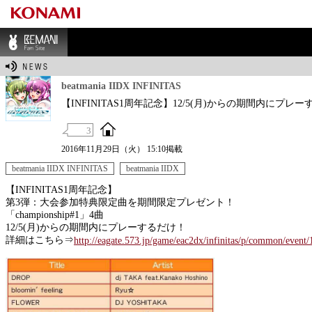
BEMANI Fan Sit
e
beatmania IIDX INFINITAS
【INFINITAS1周年記念】12/5(月)からの期間内
3
2016年11月29日（火） 15:10掲載
beatmania IIDX INFINITAS
beatmania IIDX
【INFINITAS1周年記念】
第3弾：大会参加特典限定曲を期間限定プレゼント！
「championship#1」4曲
12/5(月)からの期間内にプレーするだけ！
詳細はこちら⇒
http://eagate.573.jp/game/eac2dx/infinitas/p/common/event/