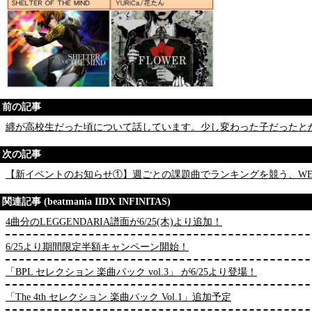
前の記事
纒が高校生だった頃について話しています。少し変わった子だったと
次の記事
【新イベントのお知らせ①】週ごとの課題曲でランキングを競う、WEEKLY
関連記事 (beatmania IIDX INFINITAS)
4曲分のLEGGENDARIA譜面が6/25(木)より追加！
6/25より期間限定半額キャンペーン開始！
「BPL セレクション 楽曲パック vol.3」 が6/25より登場！
「The 4th セレクション 楽曲パック Vol.1」追加予定