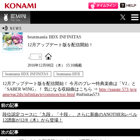
ME
BEMANI Fan Sit
NU
e
beatmania IIDX INFINITAS
12月アップデート版を配信開始！
0
2016年12月08日（木） 15:10掲載
beatmania IIDX INFINITAS
beatmania IIDX
12月アップデート版を配信開始！ 今月のプレー特典楽曲は「V2」と
「SABER WING」！ 気になる収録曲はこちら ⇒
http://eagate.573.jp/g
ame/eac2dx/infinitas/p/common/top.html
#infinitas573
前の記事
段位認定コースに「九段」「十段」、さらに新曲のANOTHERレベル
12譜面が12/8（木）から登場！
次の記事