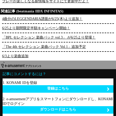
プレーが楽しくなる新情報をサイトにて更新中だよ！
関連記事 (beatmania IIDX INFINITAS)
4曲分のLEGGENDARIA譜面が6/25(木)より追加！
6/25より期間限定半額キャンペーン開始！
「BPL セレクション 楽曲パック vol.3」 が6/25より登場！
「The 4th セレクション 楽曲パック Vol.1」追加予定
6/3より楽曲追加
記事にコメントするには？
1. KONAMI IDを登録
登録はこちら
2. e-amusementアプリをスマートフォンにダウンロードし、KONAMI
IDでログイン
ダウンロードはこちら