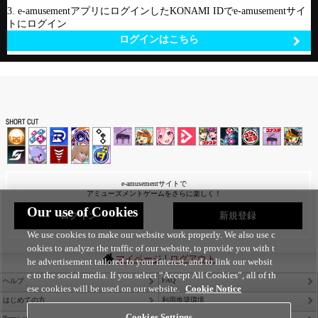
3. e-amusementアプリにログインしたKONAMI IDでe-amusementサイ
トにログイン
ログインはこちら
e-amusementサイトで
アミューズメントゲームをさらに楽しく！
Our use of Cookies
ログイン
新規登録
We use cookies to make our website work properly. We also use c
ookies to analyze the traffic of our website, to provide you with t
|
マイページ
ログアウト
he advertisement tailored to your interest, and to link our websit
e to the social media. If you select “Accept All Cookies”, all of th
FAQ
ヘルプ
ese cookies will be used on our website.
Cookie Notice
はじめての方
利用推奨環境
Cookies Settings