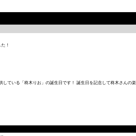
した！
を提供している「柊木りお」の誕生日です！ 誕生日を記念して柊木さん