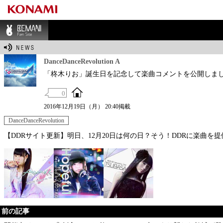
BEMANI Fan Sit
e
DanceDanceRevolution A
「柊木りお」誕生日を記念して楽曲コメントを公開しま
0
2016年12月19日（月） 20:40掲載
DanceDanceRevolution
【DDRサイト更新】明日、12月20日は何の日？そう！DDRに楽曲
前の記事