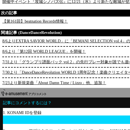
開催中イベント『攻城シノバズ伝』に12/21（水）より新たな敵城が
次の記事
【第161回】beatnation Records情報！
関連記事 (DanceDanceRevolution)
8/6よりEXTRA SAVIOR WORLD」に「BEMANI SELECTION vol
8/6より「第12回 WORLD LEAGUE」を開催！
7/31より「グランプリ譜面パック vol.2」の先行プレー対象が誰で
7/30より「DanceDanceRevolution WORLD 1周年記念
7/23より新規楽曲「About Damn Time / Lizzo」他、追加！
記事にコメントするには？
1. KONAMI IDを登録