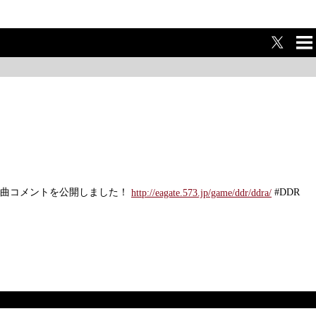
ME
NU
の楽曲コメントを公開しました！
#DDR
http://eagate.573.jp/game/ddr/ddra/