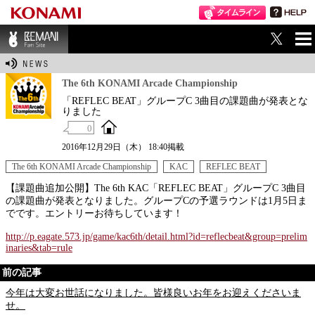
ME
BEMANI Fan Sit
NU
e
The 6th KONAMI Arcade Championship
「REFLEC BEAT」グループC 3曲目の課題曲が発表とな
りました
0
2016年12月29日（木） 18:40掲載
The 6th KONAMI Arcade Championship
KAC
REFLEC BEAT
【課題曲追加公開】The 6th KAC「REFLEC BEAT」グループC 3曲目
の課題曲が発表となりました。グループCの予選ラウンドは1月5日ま
でです。エントリーお待ちしています！
http://p.eagate.573.jp/game/kac6th/detail.html?id=reflecbeat&group=prelim
inaries&tab=rule
前の記事
今年は大変お世話になりました。皆様良いお年をお迎えくださいま
せ。