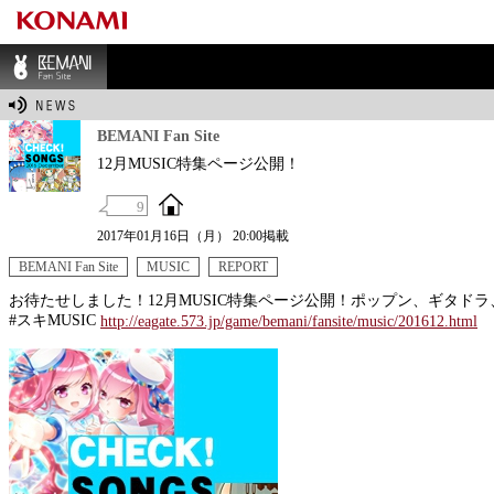
BEMANI Fan Sit
e
BEMANI Fan Site
12月MUSIC特集ページ公開！
9
2017年01月16日（月） 20:00掲載
BEMANI Fan Site
MUSIC
REPORT
お待たせしました！12月MUSIC特集ページ公開！ポップン、ギタ
#スキMUSIC
http://eagate.573.jp/game/bemani/fansite/music/201612.html