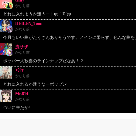
temy
かなり前
どれに入れようか迷うー！ψ(｀∇´)ψ
HEILEN_Toon
かなり前
今月もいい曲がたくさんありそうです。メインに限らず、色んな曲を見
流サザ
かなり前
ポッパー大歓喜のラインナップだなあ！？
ﾕｳｼｬ
かなり前
どれに入れるか迷うなーポップン
Mr.814
かなり前
ついに来たか!