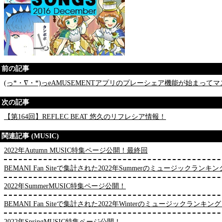
前の記事
(っ*・∇・*)っeAMUSEMENTアプリのプレーシェア機能が始まって
次の記事
【第164回】REFLEC BEAT 悠久のリフレシア情報！
関連記事 (MUSIC)
2022年Autumn MUSIC特集ページ公開！最終回
BEMANI Fan Siteで集計された2022年Summerのミュージックランキ
2022年SummerMUSIC特集ページ公開！
BEMANI Fan Siteで集計された2022年Winterのミュージックランキン
2022年SpringMUSIC特集ページ公開！