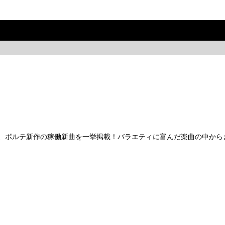
ドラ、ボルテ新作の稼働新曲を一挙掲載！バラエティに富んだ楽曲の中か