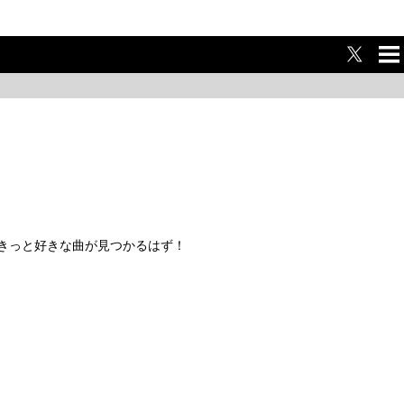
ME
NU
らきっと好きな曲が見つかるはず！