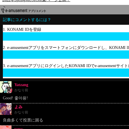
記事にコメントするには？
1. KONAMI IDを登録
2. e-amusementアプリをスマートフォンにダウンロードし、KONAMI
3. e-amusementアプリにログインしたKONAMI IDでe-amusement
Yatzang
かなり前
Good! 좋아용!
よみ
かなり前
良曲多くて投票に困る