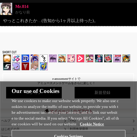
Mr.814
かなり前
やっとこれきたか…(告知から1ヶ月以上待った)。
e-amusementサイトで
アミューズメントゲームをさらに楽しく！
Our use of Cookies
ログイン
新規登録
We use cookies to make our website work properly. We also use c
ookies to analyze the traffic of our website, to provide you with t
|
マイページ
ログアウト
he advertisement tailored to your interest, and to link our websit
e to the social media. If you select “Accept All Cookies”, all of th
FAQ
ヘルプ
ese cookies will be used on our website.
Cookie Notice
はじめての方
利用推奨環境
Cookies Settings
Terms of Service
Privacy Policy