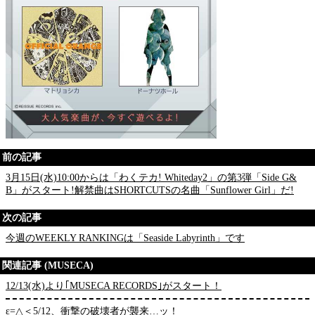
前の記事
3月15日(水)10:00からは「わくテカ! Whiteday2」の第3弾「Side G&
B」がスタート!解禁曲はSHORTCUTSの名曲「Sunflower Girl」だ!
次の記事
今週のWEEKLY RANKINGは「Seaside Labyrinth」です
関連記事 (MUSECA)
12/13(水)より｢MUSECA RECORDS｣がスタート！
ε=△＜5/12、衝撃の破壊者が襲来…ッ！