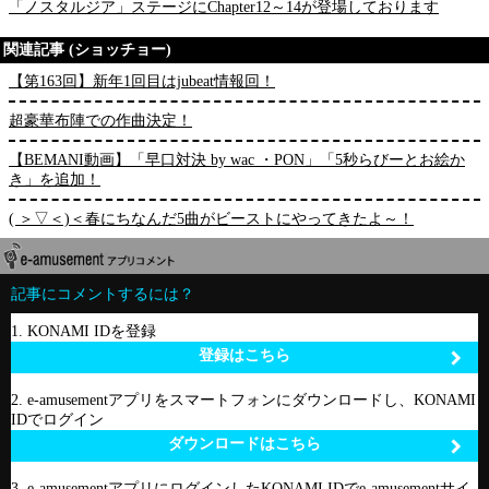
「ノスタルジア」ステージにChapter12～14が登場しております
関連記事 (ショッチョー)
【第163回】新年1回目はjubeat情報回！
超豪華布陣での作曲決定！
【BEMANI動画】「早口対決 by wac ・PON」「5秒らびーとお絵か
き」を追加！
( ＞▽＜)＜春にちなんだ5曲がビーストにやってきたよ～！
記事にコメントするには？
1. KONAMI IDを登録
登録はこちら
2. e-amusementアプリをスマートフォンにダウンロードし、KONAMI
IDでログイン
ダウンロードはこちら
3. e-amusementアプリにログインしたKONAMI IDでe-amusementサイ