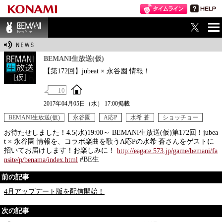
ME
BEMANI Fan Sit
NU
e
BEMANI生放送(仮)
【第172回】jubeat × 永谷園 情報！
10
2017年04月05日（水） 17:00掲載
BEMANI生放送(仮)
永谷園
A応P
水希 蒼
ショッチョー
お待たせしました！4.5(水)19:00～ BEMANI生放送(仮)第172回！jubea
t × 永谷園 情報を、コラボ楽曲を歌うA応Pの水希 蒼さんをゲストに
招いてお届けします！お楽しみに！
http://eagate.573.jp/game/bemani/fa
#BE生
nsite/p/benama/index.html
前の記事
4月アップデート版を配信開始！
次の記事