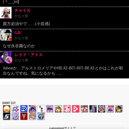
(〃_ _)σ∥
チャイカ
かなり前
親方必須やで……(小並感)
GIU
かなり前
なぜ永谷園なのか
レイド・アトス
かなり前
Jubeatか…アルストロメリアやHEAT-BIT-HIT-BEATとかはこれが初
出なんですね。気になるかも…。
e-amusementサイトで