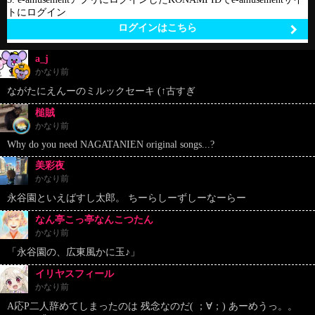
トにログイン
ログインはこちら
a_j
かなり前
ながたにえんーのミルックセーキ (↑古すぎ
槌賊
かなり前
Why do you need NAGATANIEN original songs...?
美彩夜
かなり前
永谷園といえばすし太郎。 ちーらしーずしーなーらー
なん亭こっ亭なんこつたん
かなり前
「永谷園の、広東風かに玉♪」
イリヤスフィール
かなり前
A応P二人辞めてしまったのは 残念なのだ( ；∀；) あーめうっ。。