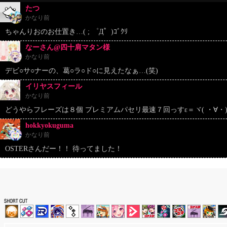
たつ
かなり前
ちゃんりおのお仕置き…( ; ゜Д゜)ｺﾞｸﾘ
なーさん@四十肩マタン様
かなり前
デビ○サ○ナーの、葛○ラ○ド○に見えたなぁ…(笑)
イリヤスフィール
かなり前
どうやらフレーズは８個 プレミアムパセリ最速７回っすε＝ヾ( ・∀・)
hokkyokuguma
かなり前
OSTERさんだー！！ 待ってました！