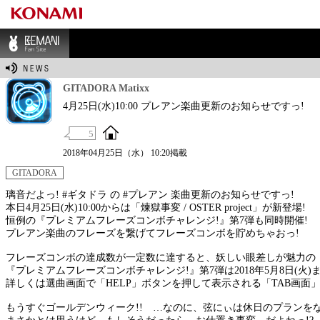
BEMANI Fan Sit
e
GITADORA Matixx
4月25日(水)10:00 プレアン楽曲更新のお知らせですっ!
5
2018年04月25日（水） 10:20掲載
GITADORA
璃音だよっ! #ギタドラ の #プレアン 楽曲更新のお知らせですっ!
本日4月25日(水)10:00からは「煉獄事変 / OSTER project」が新登場!
恒例の『プレミアムフレーズコンボチャレンジ!』第7弾も同時開催!
プレアン楽曲のフレーズを繋げてフレーズコンボを貯めちゃおっ!
フレーズコンボの達成数が一定数に達すると、妖しい眼差しが魅力の
『プレミアムフレーズコンボチャレンジ!』第7弾は2018年5月8日(
詳しくは選曲画面で「HELP」ボタンを押して表示される「TAB画面
もうすぐゴールデンウィーク!! …なのに、弦にぃは休日のプランをな