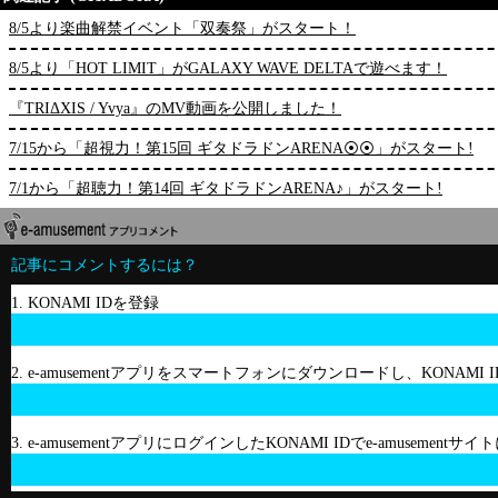
8/5より楽曲解禁イベント「双奏祭」がスタート！
8/5より「HOT LIMIT」がGALAXY WAVE DELTAで遊べます！
『TRIΔXIS / Yvya』のMV動画を公開しました！
7/15から「超視力！第15回 ギタドラドンARENA⦿⦿」がスタート!
7/1から「超聴力！第14回 ギタドラドンARENA♪」がスタート!
記事にコメントするには？
1. KONAMI IDを登録
2. e-amusementアプリをスマートフォンにダウンロードし、KONAMI
3. e-amusementアプリにログインしたKONAMI IDでe-amusement