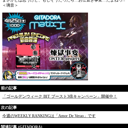
まさかとは思うけど、もしそうだったら…お仕置き事変…だよねっ!?
＜璃音＞
前の記事
「ゴールデンウィーク BIT ブースト3倍キャンペーン」開催中！
次の記事
今週のWEEKLY RANKINGは「Amor De Verao」です
関連記事 (GITADORA)