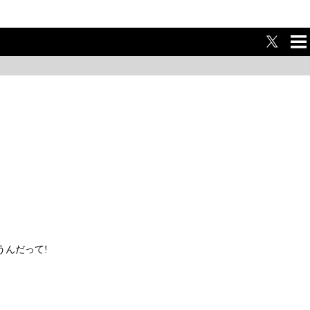
ME
NU
んだって!