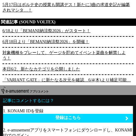
5月17日はボルテ史の授業も開講デス！新たに3曲の求道史記が編纂
されマシタ…！
関連記事 (SOUND VOLTEX)
6/18より「BEMANI納涼祭2026」がスタート！
6月18日より「BEMANI納涼祭2026」を開催！
対象機種をプレーして、ゲージを貯めてイベント楽曲を解禁しよ
う！
本日6/2、新たなカテゴリを公開しました
「VARIANT GATE」に新たなる次元を確認…6/4(木)より補足可能…
記事にコメントするには？
1. KONAMI IDを登録
登録はこちら
2. e-amusementアプリをスマートフォンにダウンロードし、KONAMI
IDでログイン