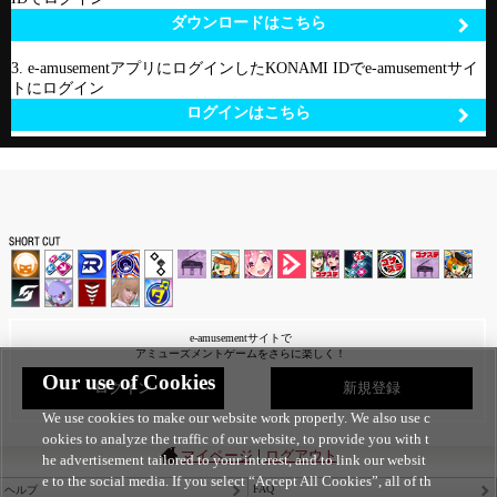
ダウンロードはこちら
3. e-amusementアプリにログインしたKONAMI IDでe-amusementサイ
トにログイン
ログインはこちら
e-amusementサイトで
アミューズメントゲームをさらに楽しく！
Our use of Cookies
ログイン
新規登録
We use cookies to make our website work properly. We also use c
ookies to analyze the traffic of our website, to provide you with t
|
マイページ
ログアウト
he advertisement tailored to your interest, and to link our websit
e to the social media. If you select “Accept All Cookies”, all of th
FAQ
ヘルプ