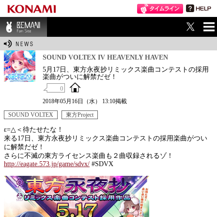
ME
BEMANI Fan Sit
NU
e
SOUND VOLTEX IV HEAVENLY HAVEN
5月17日、東方永夜抄リミックス楽曲コンテストの採用
楽曲がついに解禁だゼ！
0
2018年05月16日（水） 13:10掲載
SOUND VOLTEX
東方Project
ε=△＜待たせたな！
来る17日、東方永夜抄リミックス楽曲コンテストの採用楽曲がつい
に解禁だゼ！
さらに不滅の東方ライセンス楽曲も２曲収録されるゾ！
http://eagate.573.jp/game/sdvx/
#SDVX