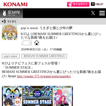
ME
BEMANI Fan Sit
NU
e
pop'n music うさぎと猫と少年の夢
8/23よりBEMANI SUMMER GREETINGSから夏にぴっ
たりな新曲7曲をお届け♪
6
2018年08月21日（火） 17:00掲載
pop'n music
BEMANI SUMMER GREETINGS
8/23よりナビフェスに新フェスが登場！
「SUMMER STAGE」
BEMANI SUMMER GREETINGSから夏にぴったりな新曲7曲をお届
け♪ #popn
http://eagate.573.jp/game/popn/usaneko/