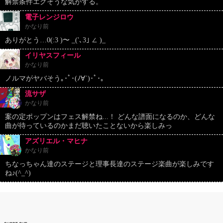
解禁条件エグそうな気がする。
電子レンジロウ
かなり前
ありがとう…0(:3 )〜 _('､3｣ ∠ )_
イリヤスフィール
かなり前
ノルマがヤバそう｡･ﾟ･(ﾉ∀`)･ﾟ･｡
流サザ
かなり前
案の定ポップンはフェス解禁ね...！ どんな譜面になるのか、どんな
曲が待っているのかまだ聴いたことないから楽しみっ
アズリエル・マヒナ
かなり前
ちなっちゃん達のステージと理事長達のステージ楽曲が楽しみです
ね♪(^_^)