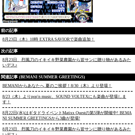
前の記事
8月23日（木）10時 EXTRA SAVIORで楽曲追加！
次の記事
8月23日、烈風刀のイキイキ野菜農園から皆サンに贈り物があるみた
いデス♪
関連記事 (BEMANI SUMMER GREETINGS)
BEMANIからあなたへ 夏のご挨拶！8/30（木）より登場！
8/23（木）よりpop'n music、SOUND VOLTEXにも楽曲が登場しま
す！
8月22日(水)はギタドライベントMatixx Questの第5弾が開催中! BEMA
NI SUMMER GREETINGSから3曲が登場!
8月23日、烈風刀のイキイキ野菜農園から皆サンに贈り物があるみた
いデス♪