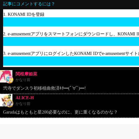
記事にコメントするには？
1. KONAMI IDを登録
2. e-amusementアプリをスマートフォンにダウンロードし、KONAMI
3. e-amusementアプリにログインしたKONAMI IDでe-amusement
関根摩姫菜
かなり前
弐寺でダンスラ初移植曲救済ｷﾀ━(ﾟ∀ﾟ)━!
ALICE-H
かなり前
Garudaはもともと星200必要なのに、更に重くなるのかな？