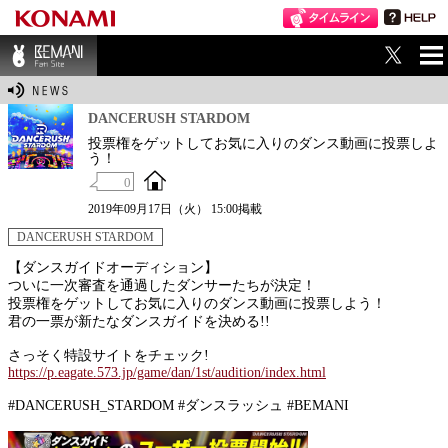
ME
BEMANI Fan Sit
NU
e
DANCERUSH STARDOM
投票権をゲットしてお気に入りのダンス動画に投票しよ
う！
0
2019年09月17日（火） 15:00掲載
DANCERUSH STARDOM
【ダンスガイドオーディション】
ついに一次審査を通過したダンサーたちが決定！
投票権をゲットしてお気に入りのダンス動画に投票しよう！
君の一票が新たなダンスガイドを決める!!
さっそく特設サイトをチェック!
https://p.eagate.573.jp/game/dan/1st/audition/index.html
#DANCERUSH_STARDOM #ダンスラッシュ #BEMANI