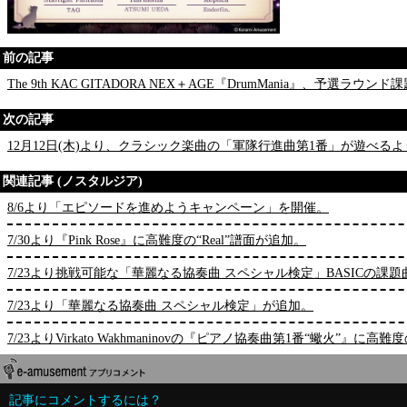
前の記事
The 9th KAC GITADORA NEX＋AGE『DrumMania』、予選
次の記事
12月12日(木)より、クラシック楽曲の「軍隊行進曲第1番」が遊べる
関連記事 (ノスタルジア)
8/6より「エピソードを進めようキャンペーン」を開催。
7/30より『Pink Rose』に高難度の“Real”譜面が追加。
7/23より挑戦可能な「華麗なる協奏曲 スペシャル検定」BASICの課
7/23より「華麗なる協奏曲 スペシャル検定」が追加。
7/23よりVirkato Wakhmaninovの『ピアノ協奏曲第1番“蠍火”』に高難
記事にコメントするには？