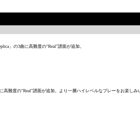
a」「Replica」の3曲に高難度の“Real”譜面が追加。
「Replica」の3曲に高難度の“Real”譜面が追加。より一層ハイレベルなプレーを