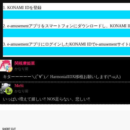
1. KONAMI IDを登録
2. e-amusementアプリをスマートフォンにダウンロードし、KONAMI
3. e-amusementアプリにログインしたKONAMI IDでe-amusement
関根摩姫菜
かなり前
キターーーーー＼(ﾟ∀ﾟ)／ HarmoniaIIDX移植お願いします(*-ω人)
MeSi
かなり前
いっぱい増えて嬉しい‼️ NOS足らない、悲しい‼️