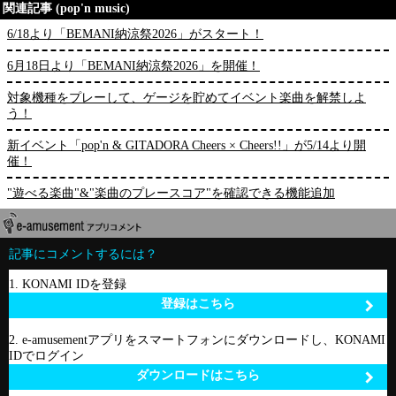
関連記事 (pop'n music)
6/18より「BEMANI納涼祭2026」がスタート！
6月18日より「BEMANI納涼祭2026」を開催！
対象機種をプレーして、ゲージを貯めてイベント楽曲を解禁しよ
う！
新イベント「pop'n & GITADORA Cheers × Cheers!!」が5/14より開
催！
"遊べる楽曲"&"楽曲のプレースコア"を確認できる機能追加
記事にコメントするには？
1. KONAMI IDを登録
登録はこちら
2. e-amusementアプリをスマートフォンにダウンロードし、KONAMI
IDでログイン
ダウンロードはこちら