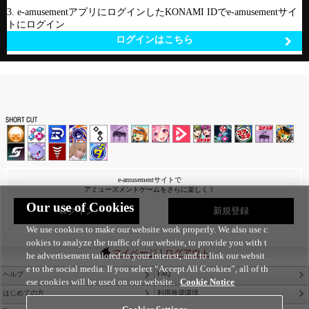
3. e-amusementアプリにログインしたKONAMI IDでe-amusementサイ
トにログイン
ログインはこちら
e-amusementサイトで
アミューズメントゲームをさらに楽しく！
Our use of Cookies
ログイン
新規登録
We use cookies to make our website work properly. We also use c
ookies to analyze the traffic of our website, to provide you with t
|
マイページ
ログアウト
he advertisement tailored to your interest, and to link our websit
e to the social media. If you select “Accept All Cookies”, all of th
FAQ
ヘルプ
ese cookies will be used on our website.
Cookie Notice
はじめての方
利用推奨環境