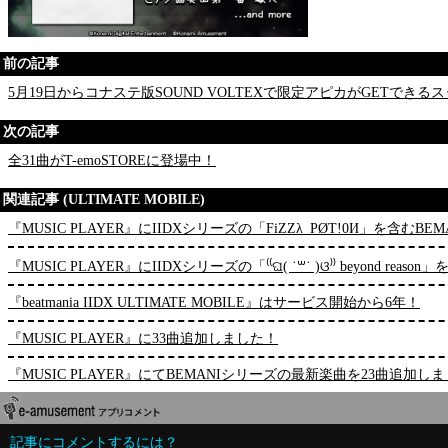
前の記事
5月19日からコナステ版SOUND VOLTEXで限定アピカがGETでき
次の記事
全31曲がT-emoSTOREに登場中！
関連記事 (ULTIMATE MOBILE)
『MUSIC PLAYER』にIIDXシリーズの「FiZZλ_PØT!0И」を含
『MUSIC PLAYER』にIIDXシリーズの「⁽⁽ଘ( ˙꒳˙ )ଓ⁾⁾ beyond 
『beatmania IIDX ULTIMATE MOBILE』はサービス開始から6年！
『MUSIC PLAYER』に33曲追加しました！
『MUSIC PLAYER』にてBEMANIシリーズの最新楽曲を23曲追加し
記事にコメントするには？