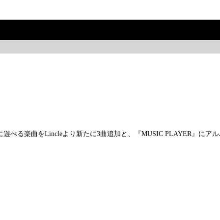
レー時に遊べる楽曲をLincleより新たに3曲追加と、『MUSIC PLAY