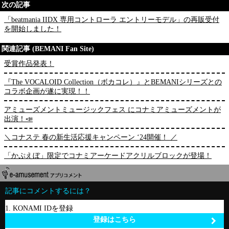
次の記事
「beatmania IIDX 専用コントローラ エントリーモデル」の再販受付
を開始しました！
関連記事 (BEMANI Fan Site)
受賞作品発表！
『The VOCALOID Collection（ボカコレ）』とBEMANIシリーズとの
コラボ企画が遂に実現！！
アミューズメントミュージックフェス にコナミアミューズメントが
出演！📣
＼コナステ 春の新生活応援キャンペーン ‘24開催！ ／
「かぷえぼ」限定でコナミアーケードアクリルブロックが登場！
記事にコメントするには？
1. KONAMI IDを登録
登録はこちら