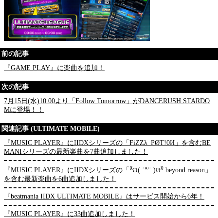
前の記事
『GAME PLAY』に楽曲を追加！
次の記事
7月15日(水)10:00より「Follow Tomorrow」がDANCERUSH STARDO
Mに登場！！
関連記事 (ULTIMATE MOBILE)
『MUSIC PLAYER』にIIDXシリーズの「FiZZλ_PØT!0И」を含むBE
MANIシリーズの最新楽曲を7曲追加しました！
『MUSIC PLAYER』にIIDXシリーズの「⁽⁽ଘ( ˙꒳˙ )ଓ⁾⁾ beyond reason」
を含む最新楽曲を6曲追加しました！
『beatmania IIDX ULTIMATE MOBILE』はサービス開始から6年！
『MUSIC PLAYER』に33曲追加しました！