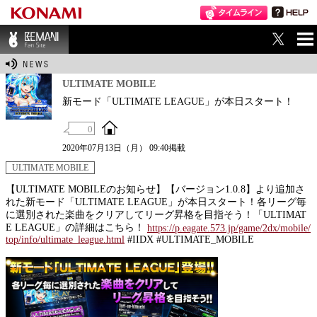
ME
BEMANI Fan Sit
NU
e
ULTIMATE MOBILE
新モード「ULTIMATE LEAGUE」が本日スタート！
0
2020年07月13日（月） 09:40掲載
ULTIMATE MOBILE
【ULTIMATE MOBILEのお知らせ】【バージョン1.0.8】より追加さ
れた新モード「ULTIMATE LEAGUE」が本日スタート！各リーグ毎
に選別された楽曲をクリアしてリーグ昇格を目指そう！「ULTIMAT
E LEAGUE」の詳細はこちら！
https://p.eagate.573.jp/game/2dx/mobile/
top/info/ultimate_league.html
#IIDX #ULTIMATE_MOBILE