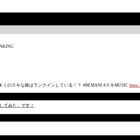
ANKING
グ！キミのスキな曲はランクインしている！？ #BEMANI #スキMUSIC
http
してみた」です！