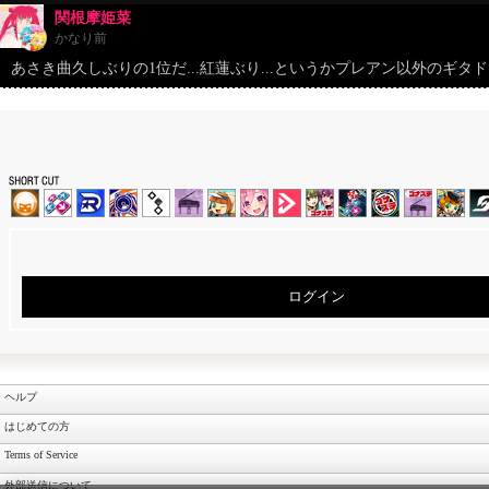
関根摩姫菜
かなり前
あさき曲久しぶりの1位だ...紅蓮ぶり...というかプレアン以外のギ
ログイン
ヘルプ
はじめての方
Terms of Service
外部送信について