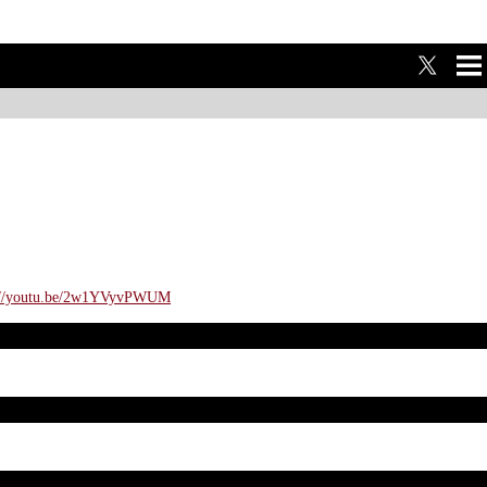
ME
NU
s://youtu.be/2w1YVyvPWUM