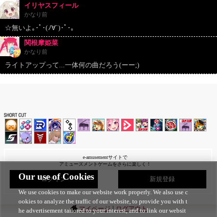
イリヤスフィール
かなり前
☆無いよ｡･ﾟ･(ﾉ∀`)･ﾟ･｡
関根摩姫菜
かなり前
ライトアップって...一体何の曲だろう(ーー;)
e-amusementサイトで
アミューズメントゲームをさらに楽しく！
Our use of Cookies
ログイン
新規登録
We use cookies to make our website work properly. We also use c
ookies to analyze the traffic of our website, to provide you with t
|
マイページ
ログアウト
he advertisement tailored to your interest, and to link our websit