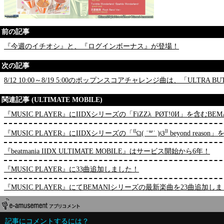
前の記事
『今週のイチオシ』と、『ログインボーナス』が登場！
次の記事
8/12 10:00～8/19 5:00のポップンスコアチャレンジ曲は、「ULTRA B
関連記事 (ULTIMATE MOBILE)
『MUSIC PLAYER』にIIDXシリーズの「FiZZλ_PØT!0И」を含
『MUSIC PLAYER』にIIDXシリーズの「⁽⁽ଘ( ˙꒳˙ )ଓ⁾⁾ beyond 
『beatmania IIDX ULTIMATE MOBILE』はサービス開始から6年！
『MUSIC PLAYER』に33曲追加しました！
『MUSIC PLAYER』にてBEMANIシリーズの最新楽曲を23曲追加し
記事にコメントするには？