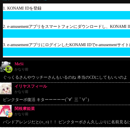
1. KONAMI IDを登録
2. e-amusementアプリをスマートフォンにダウンロードし、KONAMI
3. e-amusementアプリにログインしたKONAMI IDでe-amusement
MeSi
かなり前
ぐっくるさんやウッチーさんもいるのね 本当のCDにしてもいいのよ
イリヤスフィール
かなり前
ピンクターボ復活 キターーーーー(ﾟ∀ﾟ 三 ﾟ∀ﾟ)
関根摩姫菜
かなり前
バンドアレンジだと(○_○)！！ ピンクターボさん久しぶりに名前見