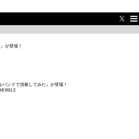
ME
NU
みた』が登場！
ANI曲をバンドで演奏してみた』が登場！
_MOBILE