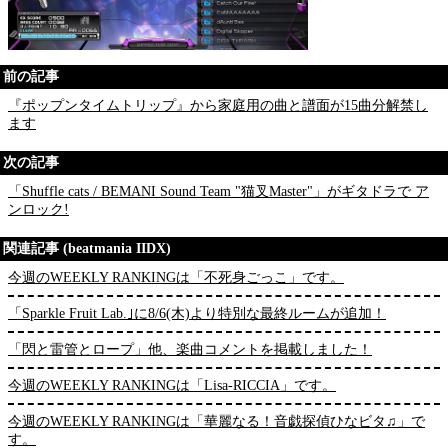
前の記事
『ポップンタイムトリップ』から家庭用の曲と譜面が15曲分解禁し
ます
次の記事
「Shuffle cats / BEMANI Sound Team "猫叉Master"」がギタドラで ア
ンロック!
関連記事 (beatmania IIDX)
今週のWEEKLY RANKINGは「不死身ごっこ」です。
「Sparkle Fruit Lab.｣に8/6(木)より特別な最終ルームが追加！
「閃と雷管とロープ」他、楽曲コメントを掲載しました！
今週のWEEKLY RANKINGは「Lisa-RICCIA」です。
今週のWEEKLY RANKINGは「華麗なる！音戯探偵ひなビタ♫」で
す。