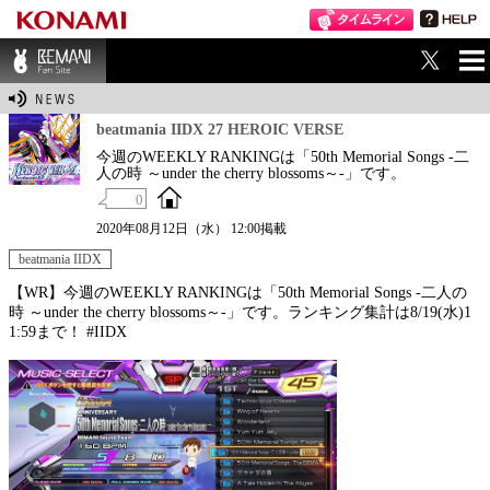
ME
BEMANI Fan Sit
NU
e
beatmania IIDX 27 HEROIC VERSE
今週のWEEKLY RANKINGは「50th Memorial Songs -二
人の時 ～under the cherry blossoms～-」です。
0
2020年08月12日（水） 12:00掲載
beatmania IIDX
【WR】今週のWEEKLY RANKINGは「50th Memorial Songs -二人の
時 ～under the cherry blossoms～-」です。ランキング集計は8/19(水)1
1:59まで！ #IIDX