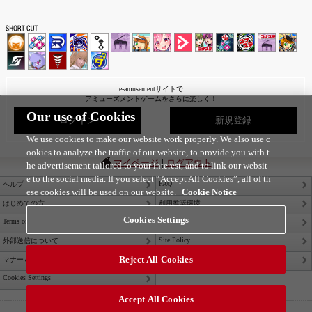
e-amusementサイトで
アミューズメントゲームをさらに楽しく！
Our use of Cookies
ログイン
新規登録
We use cookies to make our website work properly. We also use c
ookies to analyze the traffic of our website, to provide you with t
|
マイページ
ログアウト
he advertisement tailored to your interest, and to link our websit
e to the social media. If you select “Accept All Cookies”, all of th
FAQ
ヘルプ
ese cookies will be used on our website.
Cookie Notice
はじめての方
利用推奨環境
Cookies Settings
Terms of Service
Privacy Policy
Site Policy
外部送信について
Reject All Cookies
Contact Us
マナー＆ルール
Cookies Settings
Accept All Cookies