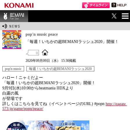
ME
BEMANI Fan Sit
NU
e
pop'n music peace
「毎週！いちかの超BEMANIラッシュ2020」開催！
0
2020年09月09日（水） 15:30掲載
pop'n music
毎週！いちかの超BEMANIラッシュ2020
ハロー！ニャミだよー
「毎週！いちかの超BEMANIラッシュ2020」開催！
9月9日(水)10:00からbeatmania IIDXより
白露の風
が登場です
詳しくはこちらを見てね（イベントページのURL) #popn
http://eagate.
573.jp/game/popn/peace/