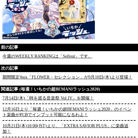
前の記事
今週のWEEKLY RANKINGは「Sellout」です。
次の記事
期間限定jbox「FLOWER・セレクション」が9月10日(木)より登場！
関連記事 (毎週！いちかの超BEMANIラッシュ2020)
7月14日(木)「時を巡る音楽祭 Vol.IV」を開催！
12月16日より「毎週！いちかの超BEMANIラッシュ2020」のイベン
ト楽曲がPCBでインプット可能になるわよ！
10月21日(木)10:00(JST)より、「EXTRA SAVIOR PLUS」に楽曲追
加！