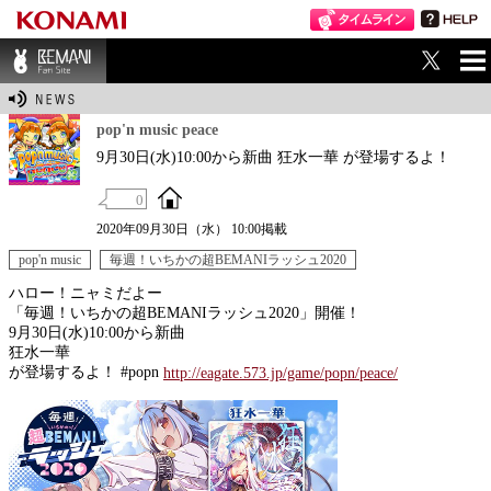
ME
BEMANI Fan Sit
NU
e
pop'n music peace
9月30日(水)10:00から新曲 狂水一華 が登場するよ！
0
2020年09月30日（水） 10:00掲載
pop'n music
毎週！いちかの超BEMANIラッシュ2020
ハロー！ニャミだよー
「毎週！いちかの超BEMANIラッシュ2020」開催！
9月30日(水)10:00から新曲
狂水一華
が登場するよ！ #popn
http://eagate.573.jp/game/popn/peace/