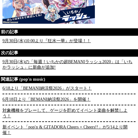
前の記事
9月30日(水)10:00より『狂水一華』が登場！！
次の記事
9月30日(水)の「毎週！いちかの超BEMANIラッシュ2020」は「いち
かラッシュ」に新曲が追加!
関連記事 (pop'n music)
6/18より「BEMANI納涼祭2026」がスタート！
6月18日より「BEMANI納涼祭2026」を開催！
対象機種をプレーして、ゲージを貯めてイベント楽曲を解禁しよ
う！
新イベント「pop'n & GITADORA Cheers × Cheers!!」が5/14より開
催！