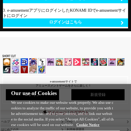
3. e-amusementアプリにログインしたKONAMI IDでe-amusementサイ
トにログイン
ログインはこちら
e-amusementサイトで
アミューズメントゲームをさらに楽しく！
Our use of Cookies
ログイン
新規登録
We use cookies to make our website work properly. We also use c
ookies to analyze the traffic of our website, to provide you with t
|
マイページ
ログアウト
he advertisement tailored to your interest, and to link our websit
e to the social media. If you select “Accept All Cookies”, all of th
FAQ
ヘルプ
ese cookies will be used on our website.
Cookie Notice
はじめての方
利用推奨環境