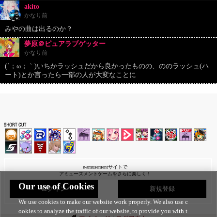
akito
かなり前
みやの曲は出るのか？
夢原＠ピュアラブゲッター
かなり前
(´；ω；｀)いちかラッシュだから良かったものの、ののラッシュ(ハ
ート)とか言ったら一部の人が大変なことに
e-amusementサイトで
アミューズメントゲームをさらに楽しく！
Our use of Cookies
ログイン
新規登録
We use cookies to make our website work properly. We also use c
ookies to analyze the traffic of our website, to provide you with t