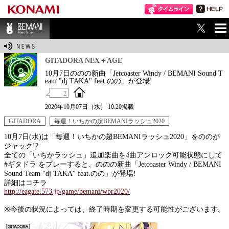
ME
BEMANI Fan Sit
NU
e
GITADORA NEX＋AGE
10月7日ののの新曲「Jetcoaster Windy / BEMANI Sound T
eam "dj TAKA" feat.のの」が登場!
2
2020年10月07日（水） 10:20掲載
GITADORA
毎週！いちかの超BEMANIラッシュ2020
10月7日(水)は「毎週！いちかの超BEMANIラッシュ2020」をののが
ジャック!?
全ての「いちかラッシュ」追加楽曲を4曲アンロック可能状態にして
#ギタドラ をプレーすると、ののの新曲「Jetcoaster Windy / BEMANI
Sound Team "dj TAKA" feat.のの」が登場!
詳細はコチラ
http://eagate.573.jp/game/bemani/wbr2020/
※今後の状況によっては、終了時期を変更する可能性がございます。