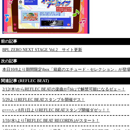
前の記事
BPL ZERO NEXT STAGE Vol.2 サイト更新
次の記事
本日10/8より期間限定jbox「箱庭のエチュード・セレクション」が登
関連記事 (REFLEC BEAT)
2/12(木)からREFLEC BEATの楽曲が｢blc｣で解禁可能になるゼェ～！
5/29よりREFLEC BEATスタンプを開催デス！
ε===△＜8月1日よりREFLEC BEATスタンプ開催ダゼッ！！
1/31(水)より｢REFLEC BEAT RECORDS｣がスタート！