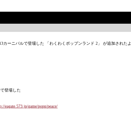
」に13カーニバルで登場した 「わくわくポップンランド 2」 が追加された
ルで登場した
tp://eagate.573.jp/game/popn/peace/