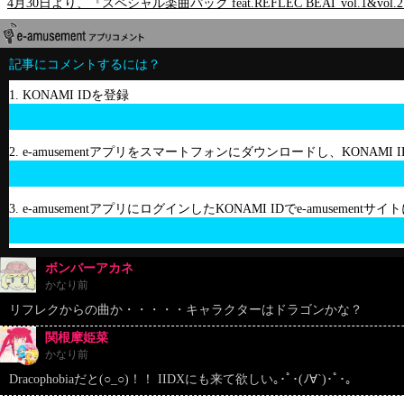
4月30日より、『スペシャル楽曲パック feat.REFLEC BEAT vol.1
記事にコメントするには？
1. KONAMI IDを登録
2. e-amusementアプリをスマートフォンにダウンロードし、KONAMI
3. e-amusementアプリにログインしたKONAMI IDでe-amusement
ボンバーアカネ
かなり前
リフレクからの曲か・・・・・キャラクターはドラゴンかな？
関根摩姫菜
かなり前
Dracophobiaだと(○_○)！！ IIDXにも来て欲しい｡･ﾟ･(ﾉ∀`)･ﾟ･｡