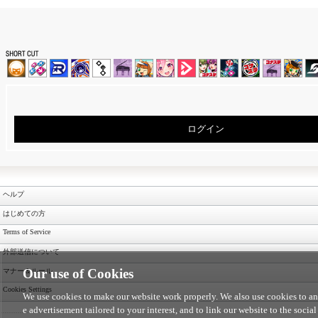
ログイン
ヘルプ
はじめての方
Terms of Service
外部送信について
Our use of Cookies
マナー＆ルール
Cookies Settings
We use cookies to make our website work properly. We also use cookies to anal
e advertisement tailored to your interest, and to link our website to the social